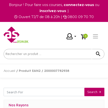
Bonjour ! Pour faire vos courses,
connectez-vous
ou
inscrivez-vous
:)
Ouvert 7J/7 de 08 à 20h |
0800 09 70 70
0
Accueil
/ Produit EAN2 / 2000007782938
Search
Nos Rayons