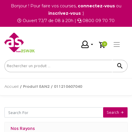
Bonjour ! Pour faire vos courses,
connectez-vous
ou
inscrivez-vous
:)
Ouvert 7J/7 de 08 à 20h |
0800 09 70 70
0
Accueil
/ Produit EAN2 / 011210607040
Search
Nos Rayons