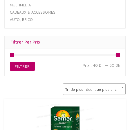
MULTIMÉDIA
CADEAUX & ACCESSOIRES
AUTO, BRICO
Filtrer Par Prix
Prix
Prix
Prix :
40 Dh
—
50 Dh
FILTRER
min
max
Tri du plus récent au plus ancien