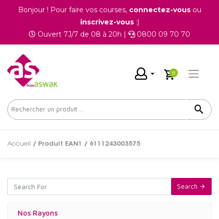
Bonjour ! Pour faire vos courses,
connectez-vous
ou
inscrivez-vous
:)
Ouvert 7J/7 de 08 à 20h |
0800 09 70 70
0
Accueil
/ Produit EAN1 / 6111243003575
Search
Nos Rayons