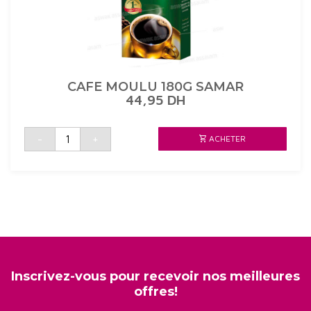
CAFE MOULU 180G SAMAR
44,95
DH
quantité
-
+
ACHETER
de
CAFE
MOULU
180G
SAMAR
Inscrivez-vous pour recevoir nos meilleures
offres!