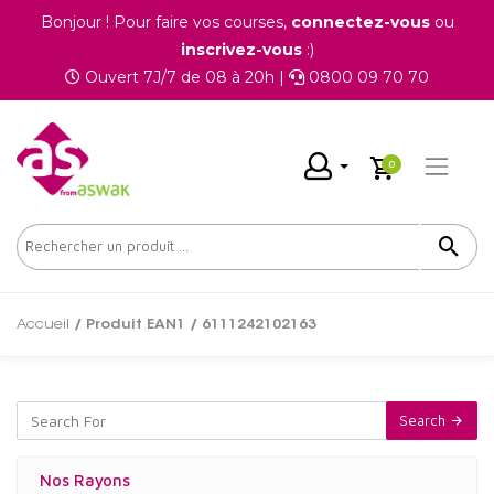
Bonjour ! Pour faire vos courses,
connectez-vous
ou
inscrivez-vous
:)
Ouvert 7J/7 de 08 à 20h |
0800 09 70 70
0
Accueil
/ Produit EAN1 / 6111242102163
Search
Nos Rayons