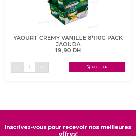
YAOURT CREMY VANILLE 8*110G PACK
JAOUDA
19,90
DH
quantité
-
+
ACHETER
de
YAOURT
CREMY
VANILLE
8*110G
PACK
JAOUDA
Inscrivez-vous pour recevoir nos meilleures
offres!