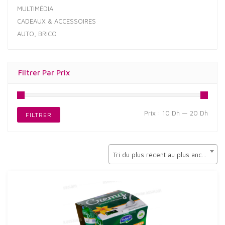
MULTIMÉDIA
CADEAUX & ACCESSOIRES
AUTO, BRICO
Filtrer Par Prix
Prix
Prix
Prix :
10 Dh
—
20 Dh
FILTRER
min
max
Tri du plus récent au plus ancien