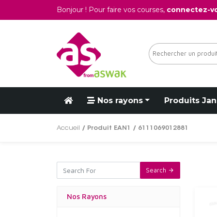
Bonjour ! Pour faire vos courses,
connectez-v
Nos rayons
Produits Jan
Accueil
/ Produit EAN1 / 6111069012881
Search
Nos Rayons