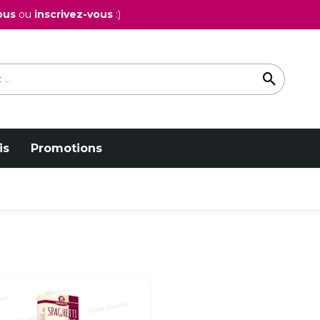
ous
ou
inscrivez-vous
:)
is
Promotions