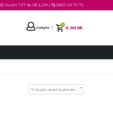
Ouvert 7J/7 de 08 à 20h |
0800 09 70 70
0
0,00
Dh
Compte
Tri du plus récent au plus ancien