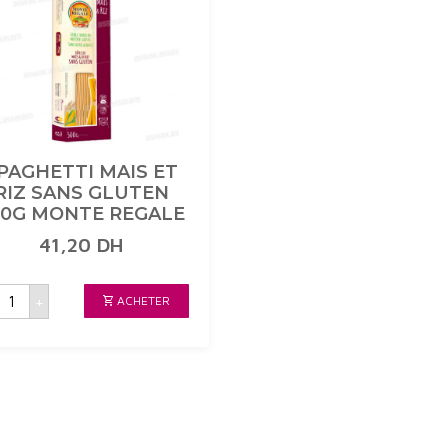
PAGHETTI MAIS ET
RIZ SANS GLUTEN
00G MONTE REGALE
41,20
DH
uantité
+
ACHETER
de
SPAGHETTI
MAIS
T
IZ
SANS
GLUTEN
500G
MONTE
REGALE