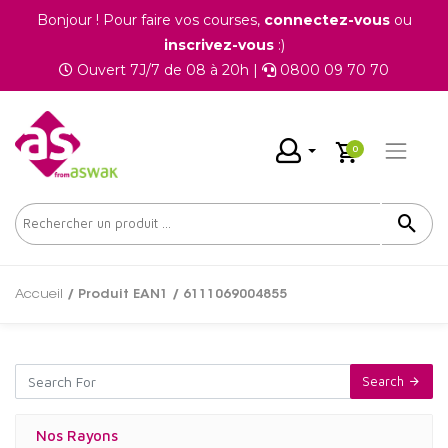
Bonjour ! Pour faire vos courses,
connectez-vous
ou
inscrivez-vous
:)
Ouvert 7J/7 de 08 à 20h |
0800 09 70 70
0
Accueil
/ Produit EAN1 / 6111069004855
Search
Nos Rayons