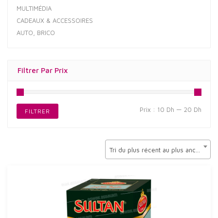
MULTIMÉDIA
CADEAUX & ACCESSOIRES
AUTO, BRICO
Filtrer Par Prix
Prix
Prix
Prix :
10 Dh
—
20 Dh
FILTRER
min
max
Tri du plus récent au plus ancien