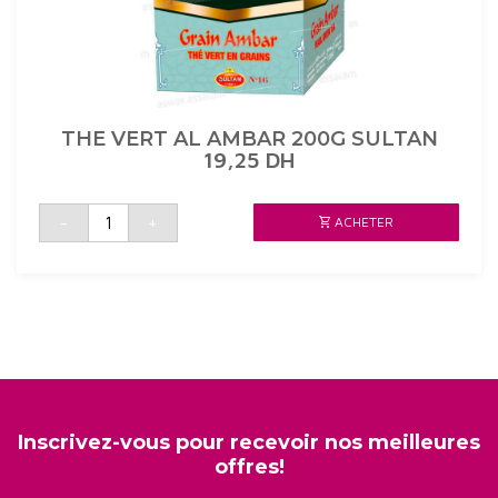
THE VERT AL AMBAR 200G SULTAN
19,25
DH
quantité
-
+
ACHETER
de
THE
VERT
AL
AMBAR
200G
SULTAN
Inscrivez-vous pour recevoir nos meilleures
offres!