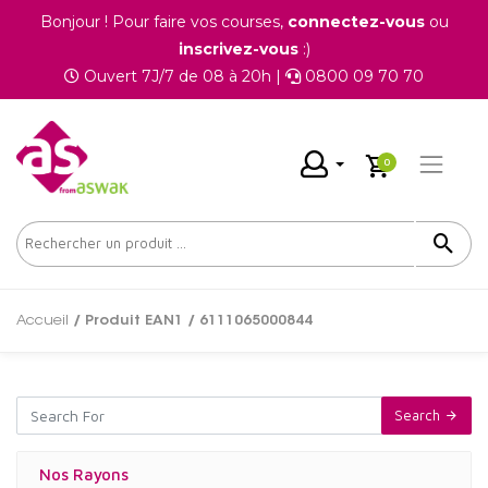
Bonjour ! Pour faire vos courses,
connectez-vous
ou
inscrivez-vous
:)
Ouvert 7J/7 de 08 à 20h |
0800 09 70 70
0
Accueil
/ Produit EAN1 / 6111065000844
Search
Nos Rayons