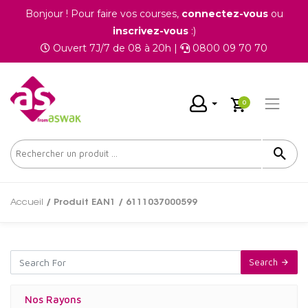
Bonjour ! Pour faire vos courses,
connectez-vous
ou
inscrivez-vous
:)
Ouvert 7J/7 de 08 à 20h |
0800 09 70 70
0
Accueil
/ Produit EAN1 / 6111037000599
Search
Nos Rayons