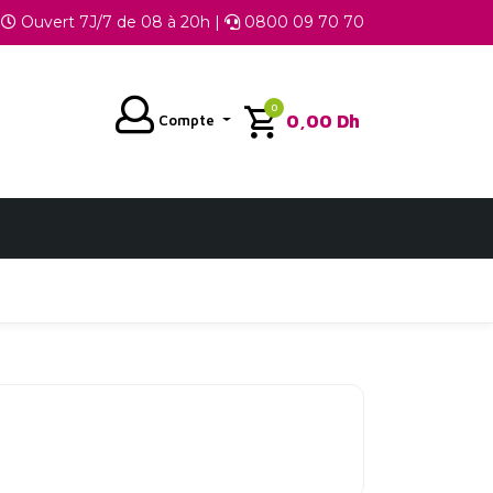
Ouvert 7J/7 de 08 à 20h |
0800 09 70 70
0
0,00
Dh
Compte