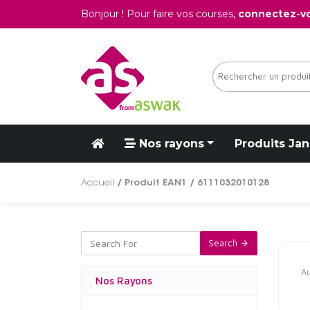
Bonjour ! Pour faire vos courses,
connectez-v
Nos rayons
Produits Jan
Accueil
/ Produit EAN1 / 6111032010128
Search
Au
Nos Rayons