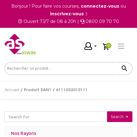
Bonjour ! Pour faire vos courses,
connectez-vous
ou
inscrivez-vous
:)
Ouvert 7J/7 de 08 à 20h |
0800 09 70 70
0
Accueil
/ Produit EAN1 / 6111032010111
Search
Nos Rayons