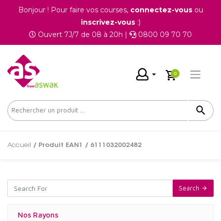
Bonjour ! Pour faire vos courses,
connectez-vous
ou
inscrivez-vous
:)
Ouvert 7J/7 de 08 à 20h |
0800 09 70 70
0
Accueil
/ Produit EAN1 / 6111032002482
Search
Nos Rayons