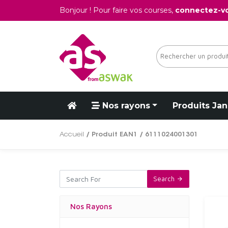
Bonjour ! Pour faire vos courses,
connectez-v
Nos rayons
Produits Jan
Accueil
/ Produit EAN1 / 6111024001301
Search
Nos Rayons