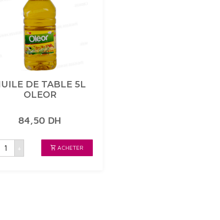
UILE DE TABLE 5L
OLEOR
84,50
DH
uantité
+
ACHETER
de
UILE
DE
TABLE
5L
OLEOR