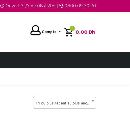
Ouvert 7J/7 de 08 à 20h |
0800 09 70 70
0
0,00
Dh
Compte
Tri du plus récent au plus ancien