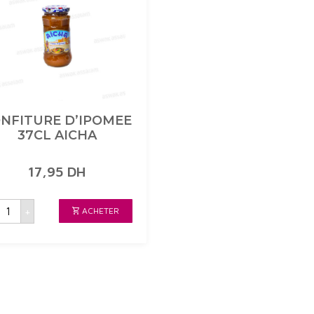
NFITURE D’IPOMEE
37CL AICHA
17,95
DH
uantité
+
ACHETER
de
CONFITURE
D'IPOMEE
37CL
AICHA