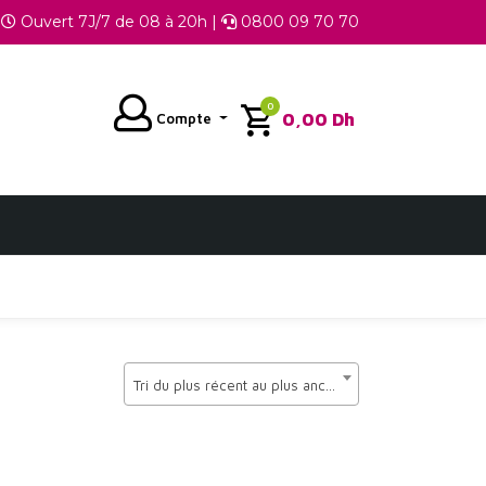
Ouvert 7J/7 de 08 à 20h |
0800 09 70 70
0
0,00
Dh
Compte
Tri du plus récent au plus ancien