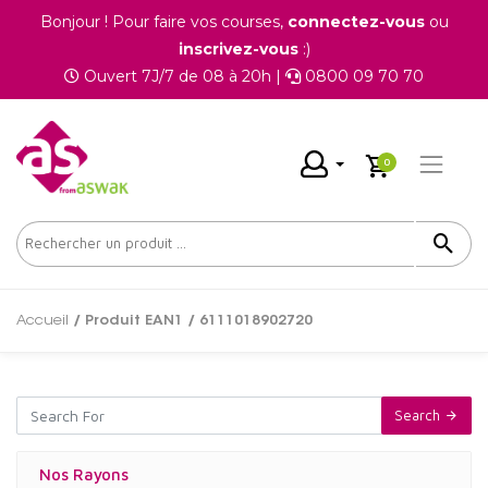
Bonjour ! Pour faire vos courses,
connectez-vous
ou
inscrivez-vous
:)
Ouvert 7J/7 de 08 à 20h |
0800 09 70 70
0
Accueil
/ Produit EAN1 / 6111018902720
Search
Nos Rayons