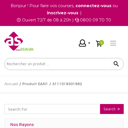
Bonjour ! Pour faire vos courses,
connectez-vous
ou
inscrivez-vous
:)
Ouvert 7J/7 de 08 à 20h |
0800 09 70 70
0
Accueil
/ Produit EAN1 / 6111018301882
Search
Nos Rayons