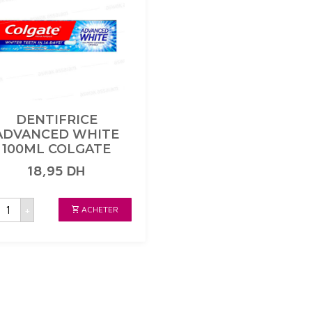
DENTIFRICE
ADVANCED WHITE
100ML COLGATE
18,95
DH
uantité
+
ACHETER
de
ENTIFRICE
ADVANCED
WHITE
100ML
COLGATE