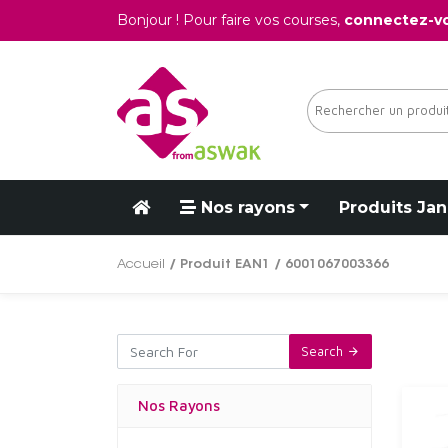
Bonjour ! Pour faire vos courses,
connectez-v
Nos rayons
Produits Jan
Accueil
/ Produit EAN1 / 6001067003366
Search
Nos Rayons