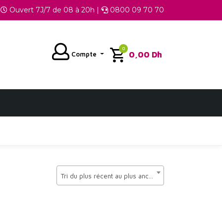
Ouvert 7J/7 de 08 à 20h |
0800 09 70 70
0
0,00
Dh
Compte
Tri du plus récent au plus ancien