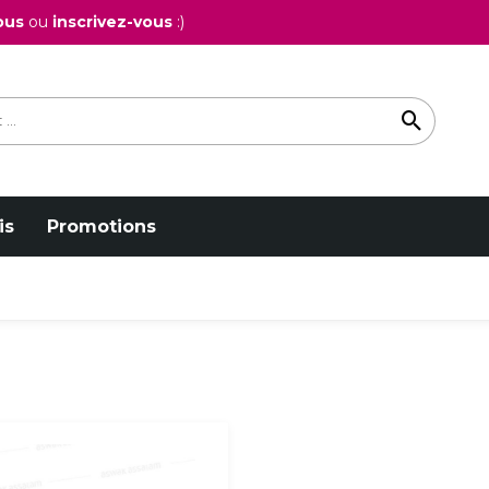
ous
ou
inscrivez-vous
:)
is
Promotions