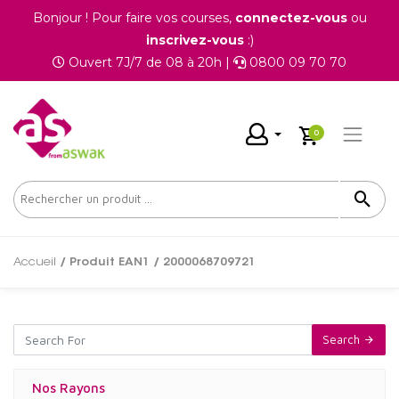
Bonjour ! Pour faire vos courses,
connectez-vous
ou
inscrivez-vous
:)
Ouvert 7J/7 de 08 à 20h |
0800 09 70 70
0
Accueil
/ Produit EAN1 / 2000068709721
Search
Nos Rayons