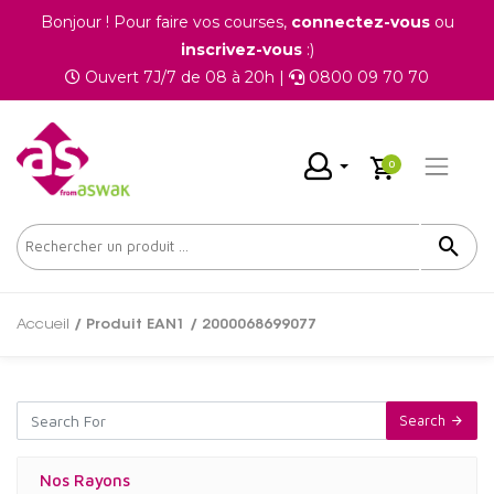
Bonjour ! Pour faire vos courses,
connectez-vous
ou
inscrivez-vous
:)
Ouvert 7J/7 de 08 à 20h |
0800 09 70 70
0
Accueil
/ Produit EAN1 / 2000068699077
Search
Nos Rayons