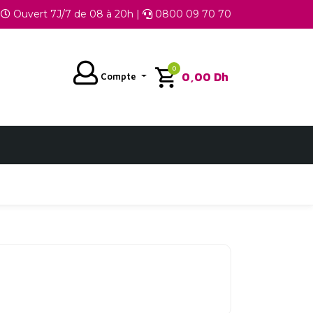
Ouvert 7J/7 de 08 à 20h |
0800 09 70 70
0
0,00
Dh
Compte