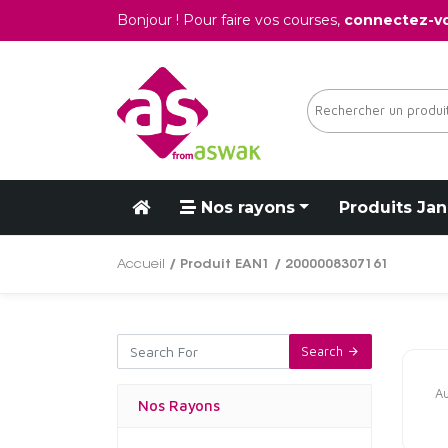
Bonjour ! Pour faire vos courses,
connectez-v
Nos rayons
Produits Jan
Accueil
/ Produit EAN1 / 2000008307161
Search
Au
Nos Rayons