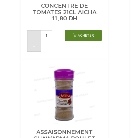
CONCENTRE DE
TOMATES 21CL AICHA
11,80
DH
quantité
-
ACHETER
de
CONCENTRE
DE
+
TOMATES
21CL
AICHA
ASSAISONNEMENT