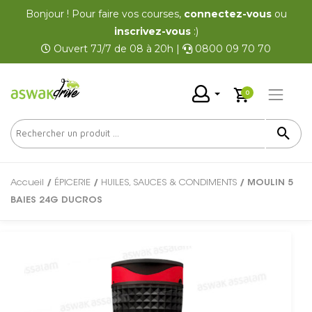
Bonjour ! Pour faire vos courses,
connectez-vous
ou
inscrivez-vous
:)
Ouvert 7J/7 de 08 à 20h |
0800 09 70 70
0
Accueil
/
ÉPICERIE
/
HUILES, SAUCES & CONDIMENTS
/ MOULIN 5
BAIES 24G DUCROS