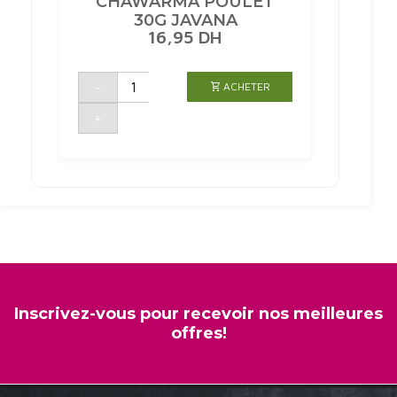
CHAWARMA POULET
30G JAVANA
16,95
DH
quantité
-
ACHETER
de
ASSAISONNEMENT
CHAWARMA
+
POULET
30G
JAVANA
Inscrivez-vous pour recevoir nos meilleures
offres!