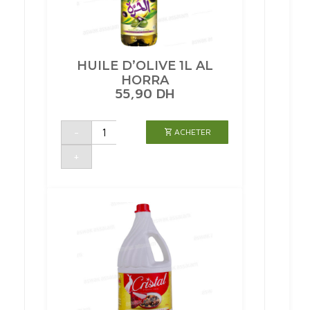
HUILE D’OLIVE 1L AL
HORRA
55,90
DH
quantité
-
ACHETER
de
HUILE
D'OLIVE
+
1L
AL
HORRA