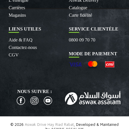
L’enseigne
Aswak Delivery
Carrières
Catalogue
Magasins
Carte fidélité
LIENS UTILES
SERVICE CLIENTÈLE
Aide & FAQ
0800 09 70 70
Contactez-nous
MODE DE PAIEMENT
CGV
NOUS SUIVRE :
© 2026
Aswak Drive Hay Riad Rabat
, Developed & Maintained
by
ASWAK ASSALAM