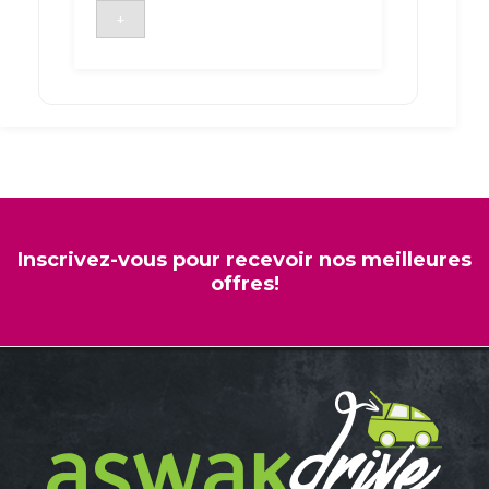
TETE
+
EN
BAS
PETIT
MODELE
STAR
Inscrivez-vous pour recevoir nos meilleures
offres!