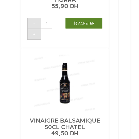
55,90
DH
quantité
-
ACHETER
de
HUILE
D'OLIVE
+
1L
AL
HORRA
VINAIGRE BALSAMIQUE
50CL CHATEL
49,50
DH