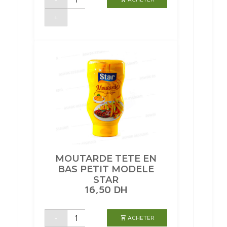
SAUCE
HOI
+
SIN
250G
CHAIN
KWO
MOUTARDE TETE EN
BAS PETIT MODELE
STAR
16,50
DH
quantité
-
ACHETER
de
MOUTARDE