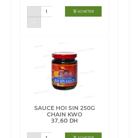
quantité
-
ACHETER
de
VINAIGRE
BALSAMIQUE
+
50CL
CHATEL
SAUCE HOI SIN 250G
CHAIN KWO
37,60
DH
quantité
-
ACHETER
de