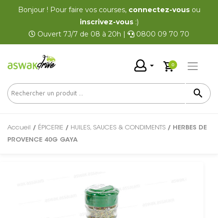
Bonjour ! Pour faire vos courses,
connectez-vous
ou
inscrivez-vous
:)
Ouvert 7J/7 de 08 à 20h |
0800 09 70 70
0
Accueil
/
ÉPICERIE
/
HUILES, SAUCES & CONDIMENTS
/ HERBES DE
PROVENCE 40G GAYA