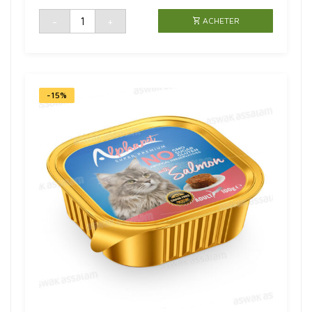
PRIX
PRIX
INITIAL
ACTUEL
quantité
-
+
ACHETER
de
ÉTAIT :
EST :
BARQUETTE
7,95 DH.
6,95 DH.
PATE
SAUMON
POUR
CHAT
STERILISE
100G
ALPHAPET
-15%