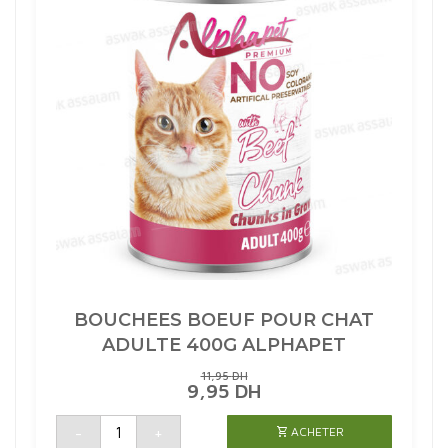
BOUCHEES BOEUF POUR CHAT
ADULTE 400G ALPHAPET
11,95
DH
LE
LE
9,95
DH
PRIX
PRIX
INITIAL
ACTUEL
quantité
-
+
ACHETER
de
ÉTAIT :
EST :
BOUCHEES