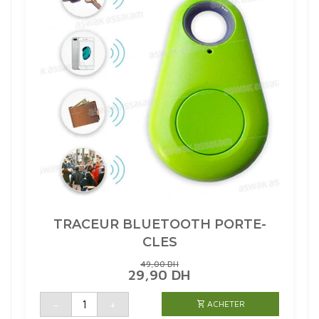
TRACEUR BLUETOOTH PORTE-
CLES
49,00
DH
LE
LE
29,90
DH
PRIX
PRIX
INITIAL
ACTUEL
quantité
-
+
ACHETER
de
ÉTAIT :
EST :
TRACEUR