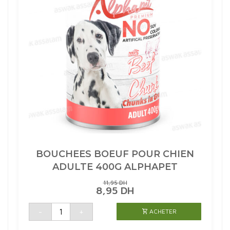
BOUCHEES BOEUF POUR CHIEN
ADULTE 400G ALPHAPET
11,95
DH
LE
LE
8,95
DH
PRIX
PRIX
INITIAL
ACTUEL
quantité
-
+
ACHETER
de
ÉTAIT :
EST :
BOUCHEES
11,95 DH.
8,95 DH.
BOEUF