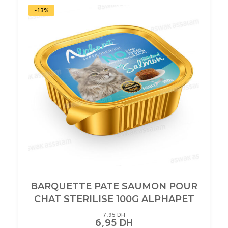
CHAT
ADULTE
-13%
100G
ALPHAPET
BARQUETTE PATE SAUMON POUR
CHAT STERILISE 100G ALPHAPET
7,95
DH
LE
LE
6,95
DH