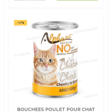
11,95 DH.
9,95 DH.
BOEUF
POUR
CHAT
ADULTE
400G
ALPHAPET
-17%
BOUCHEES POULET POUR CHAT