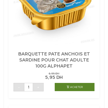
BARQUETTE PATE ANCHOIS ET
SARDINE POUR CHAT ADULTE
100G ALPHAPET
6,95
DH
LE
LE
5,95
DH
PRIX
PRIX
INITIAL
ACTUEL
quantité
-
+
ACHETER
de
ÉTAIT :
EST :
BARQUETTE
6,95 DH.
5,95 DH.
PATE
ANCHOIS
ET
SARDINE
POUR