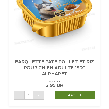
BARQUETTE PATE POULET ET RIZ
POUR CHIEN ADULTE 150G
ALPHAPET
8,95
DH
LE
LE
5,95
DH
PRIX
PRIX
INITIAL
ACTUEL
quantité
-
+
ACHETER
de
ÉTAIT :
EST :
BARQUETTE
8,95 DH.
5,95 DH.
PATE
POULET
ET