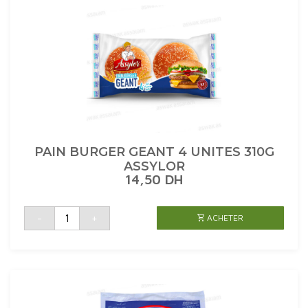
PAIN BURGER GEANT 4 UNITES 310G
ASSYLOR
14,50
DH
quantité
-
+
ACHETER
de
PAIN
BURGER
GEANT
4
UNITES
310G
ASSYLOR