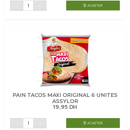
quantité
-
+
ACHETER
de
PAIN
BURGER
GEANT
COMPLET
4
UNITES
ASSYLOR
PAIN TACOS MAXI ORIGINAL 6 UNITES
ASSYLOR
19,95
DH
quantité
-
+
ACHETER
de
PAIN