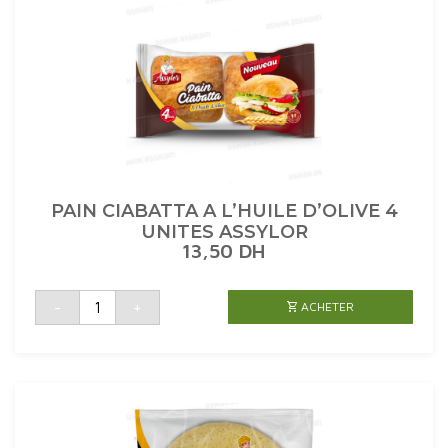
PAIN CIABATTA A L’HUILE D’OLIVE 4
UNITES ASSYLOR
13,50
DH
quantité
-
+
ACHETER
de
PAIN
CIABATTA
A
L'HUILE
D'OLIVE
4
UNITES
ASSYLOR