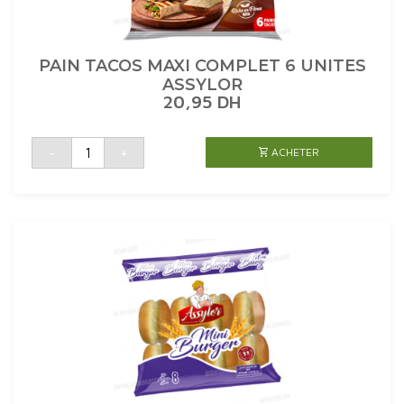
PAIN TACOS MAXI COMPLET 6 UNITES
ASSYLOR
20,95
DH
quantité
-
+
ACHETER
de
PAIN
TACOS
MAXI
COMPLET
6
UNITES
ASSYLOR