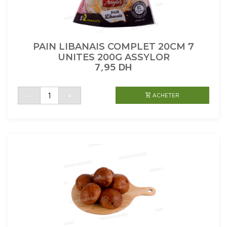
PAIN LIBANAIS COMPLET 20CM 7
UNITES 200G ASSYLOR
7,95
DH
quantité
-
+
ACHETER
de
PAIN
LIBANAIS
COMPLET
20CM
7
UNITES
200G
ASSYLOR