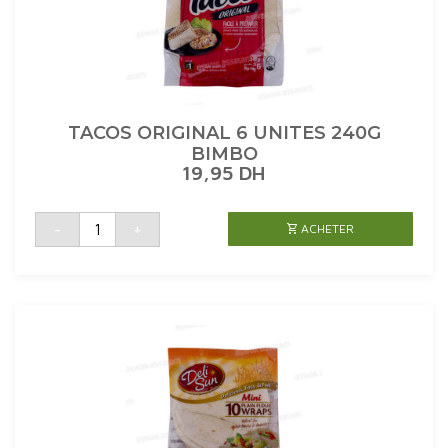
TACOS ORIGINAL 6 UNITES 240G
BIMBO
19,95
DH
quantité
-
+
ACHETER
de
TACOS
ORIGINAL
6
UNITES
240G
BIMBO