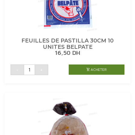
FEUILLES DE PASTILLA 30CM 10
UNITES BELPATE
16,50
DH
quantité
-
+
ACHETER
de
FEUILLES
DE
PASTILLA
30CM
10
UNITES
BELPATE