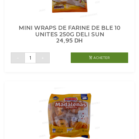
MINI WRAPS DE FARINE DE BLE 10
UNITES 250G DELI SUN
24,95
DH
quantité
-
+
ACHETER
de
MINI
WRAPS
DE
FARINE
DE
BLE
10
UNITES
250G
DELI
SUN