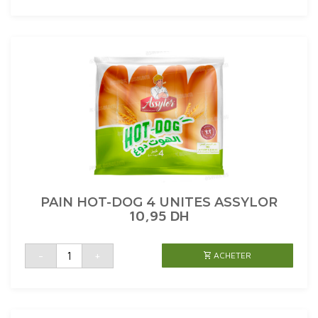
TACOS
MAXI
ORIGINAL
6
UNITES
ASSYLOR
PAIN HOT-DOG 4 UNITES ASSYLOR
10,95
DH
quantité
-
+
ACHETER
de
PAIN
HOT-
DOG
4
UNITES
ASSYLOR