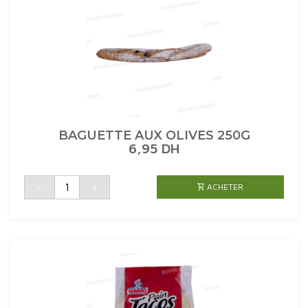
CHEF
DU
PAIN
BAGUETTE AUX OLIVES 250G
6,95
DH
quantité
-
+
ACHETER
de
BAGUETTE
AUX
OLIVES
250G