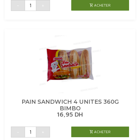
quantité
-
+
ACHETER
de
CHAPELURE
250G
BIMBO
PAIN SANDWICH 4 UNITES 360G
BIMBO
16,95
DH
quantité
-
+
ACHETER
de
PAIN