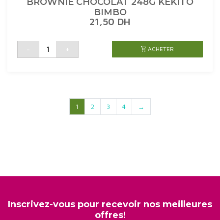
BROWNIE CHOCOLAT 248G KEKITO
BIMBO
21,50
DH
quantité
-
+
ACHETER
de
BROWNIE
CHOCOLAT
248G
KEKITO
BIMBO
1
2
3
4
→
Inscrivez-vous pour recevoir nos meilleures
offres!