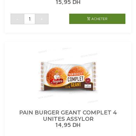
15,95
DH
quantité
-
+
ACHETER
de
PATE
A
PIZZA
COMPLETE
3
UNITES
400G
ASSYLOR
PAIN BURGER GEANT COMPLET 4
UNITES ASSYLOR
14,95
DH