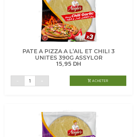
PATE A PIZZA A L’AIL ET CHILI 3
UNITES 390G ASSYLOR
15,95
DH
quantité
-
+
ACHETER
de
PATE
A
PIZZA
A
L'AIL
ET
CHILI
3
UNITES
390G
ASSYLOR