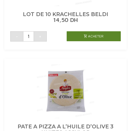
LOT DE 10 KRACHELLES BELDI
14,50
DH
quantité
-
+
ACHETER
de
LOT
DE
10
KRACHELLES
BELDI
PATE A PIZZA A L’HUILE D’OLIVE 3