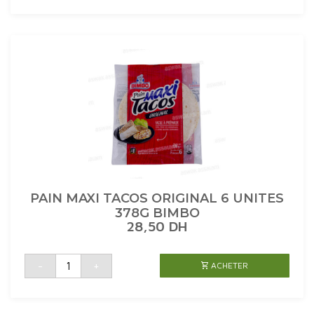
SANDWICH
4
UNITES
360G
BIMBO
PAIN MAXI TACOS ORIGINAL 6 UNITES
378G BIMBO
28,50
DH
quantité
-
+
ACHETER
de
PAIN
MAXI
TACOS
ORIGINAL
6