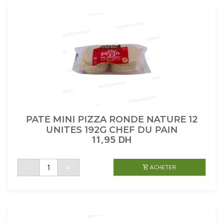
UNITES
378G
BIMBO
PATE MINI PIZZA RONDE NATURE 12
UNITES 192G CHEF DU PAIN
11,95
DH
quantité
-
+
ACHETER
de
PATE
MINI
PIZZA
RONDE
NATURE
12
UNITES
192G