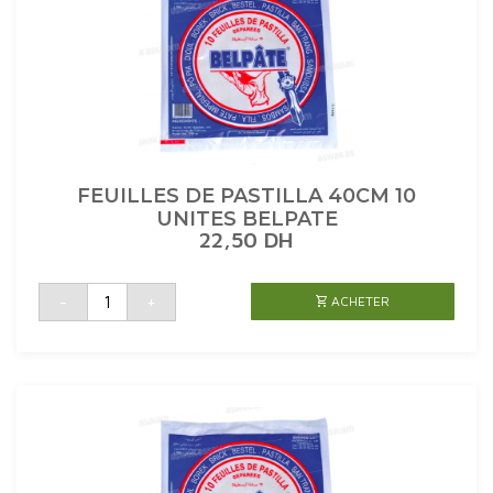
FEUILLES DE PASTILLA 40CM 10
UNITES BELPATE
22,50
DH
quantité
-
+
ACHETER
de
FEUILLES
DE
PASTILLA
40CM
10
UNITES
BELPATE