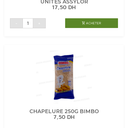
UNITES ASSYLOR
17,50
DH
quantité
-
+
ACHETER
de
PATE
A
PIZZA
A
L'HUILE
D'OLIVE
3
UNITES
ASSYLOR
CHAPELURE 250G BIMBO
7,50
DH