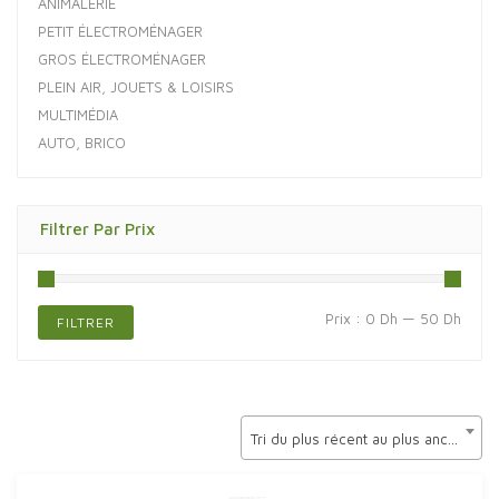
ANIMALERIE
PETIT ÉLECTROMÉNAGER
GROS ÉLECTROMÉNAGER
PLEIN AIR, JOUETS & LOISIRS
MULTIMÉDIA
AUTO, BRICO
Filtrer Par Prix
Prix
Prix
Prix :
0 Dh
—
50 Dh
FILTRER
min
max
Tri du plus récent au plus ancien