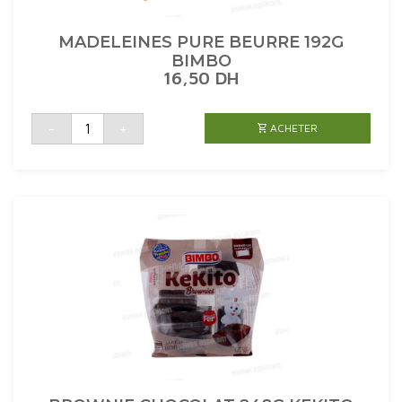
MADELEINES PURE BEURRE 192G
BIMBO
16,50
DH
quantité
-
+
ACHETER
de
MADELEINES
PURE
BEURRE
192G
BIMBO