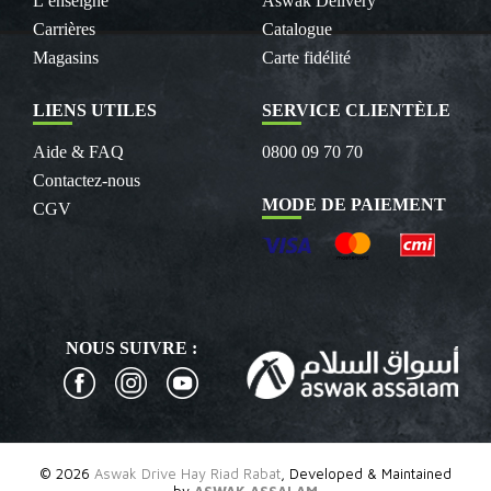
L’enseigne
Aswak Delivery
Carrières
Catalogue
Magasins
Carte fidélité
LIENS UTILES
SERVICE CLIENTÈLE
Aide & FAQ
0800 09 70 70
Contactez-nous
MODE DE PAIEMENT
CGV
NOUS SUIVRE :
© 2026
Aswak Drive Hay Riad Rabat
, Developed & Maintained
by
ASWAK ASSALAM