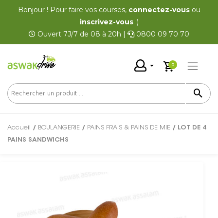
Bonjour ! Pour faire vos courses,
connectez-vous
ou
inscrivez-vous
:)
Ouvert 7J/7 de 08 à 20h |
0800 09 70 70
0
Accueil
/
BOULANGERIE
/
PAINS FRAIS & PAINS DE MIE
/ LOT DE 4
PAINS SANDWICHS