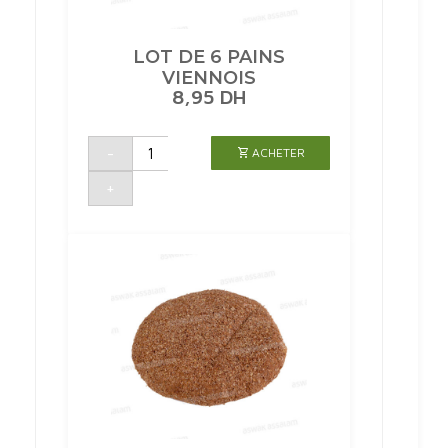
LOT DE 6 PAINS
VIENNOIS
8,95
DH
quantité
-
ACHETER
de
LOT
DE
+
6
PAINS
VIENNOIS