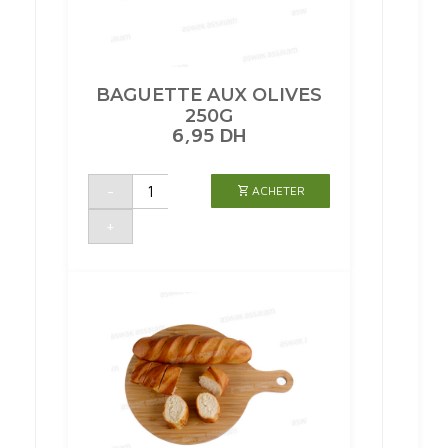
BAGUETTE AUX OLIVES
250G
6,95
DH
quantité
-
ACHETER
de
BAGUETTE
AUX
+
OLIVES
250G