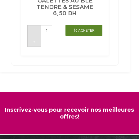
GALETTES AU BLE
TENDRE & SESAME
6,50
DH
quantité
-
ACHETER
de
LOT
DE
+
5
MINI
GALETTES
AU
BLE
TENDRE
&
SESAME
Inscrivez-vous pour recevoir nos meilleures
offres!