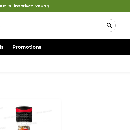
ous
ou
inscrivez-vous
:)
is
Promotions