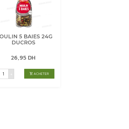
OULIN 5 BAIES 24G
DUCROS
26,95
DH
uantité
+
ACHETER
de
MOULIN
5
AIES
24G
DUCROS