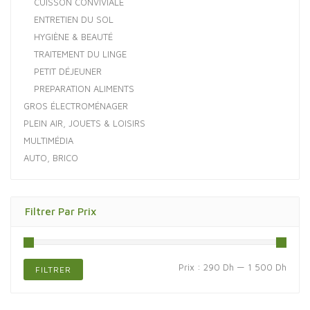
CUISSON CONVIVIALE
ENTRETIEN DU SOL
HYGIÈNE & BEAUTÉ
TRAITEMENT DU LINGE
PETIT DÉJEUNER
PREPARATION ALIMENTS
GROS ÉLECTROMÉNAGER
PLEIN AIR, JOUETS & LOISIRS
MULTIMÉDIA
AUTO, BRICO
Filtrer Par Prix
Prix
Prix
Prix :
290 Dh
—
1 500 Dh
FILTRER
min
max