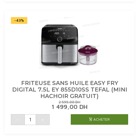
CB501812
TEFAL
-43%
FRITEUSE SANS HUILE EASY FRY
DIGITAL 7.5L EY 855D10SS TEFAL (MINI
HACHOIR GRATUIT)
2 599,00
DH
LE
LE
1 499,00
DH
PRIX
PRIX
INITIAL
ACTUEL
quantité
-
+
ACHETER
de
ÉTAIT :
EST :
FRITEUSE
2
1
SANS
599,00 DH.
499,00 DH.
HUILE
EASY