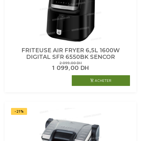
FRITEUSE AIR FRYER 6,5L 1600W
DIGITAL SFR 6550BK SENCOR
2 099,00
DH
LE
LE
1 099,00
DH
PRIX
PRIX
INITIAL
ACTUEL
ACHETER
ÉTAIT :
EST :
2
1
099,00 DH.
099,00 DH.
-21%