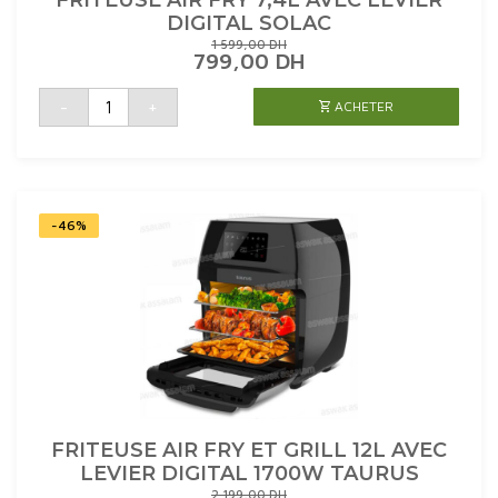
DIGITAL SOLAC
1 599,00
DH
LE
LE
799,00
DH
PRIX
PRIX
INITIAL
ACTUEL
quantité
-
+
ACHETER
de
ÉTAIT :
EST :
FRITEUSE
1
799,00 DH.
AIR
599,00 DH.
FRY
7,4L
AVEC
LEVIER
DIGITAL
SOLAC
-46%
FRITEUSE AIR FRY ET GRILL 12L AVEC
LEVIER DIGITAL 1700W TAURUS
2 199,00
DH