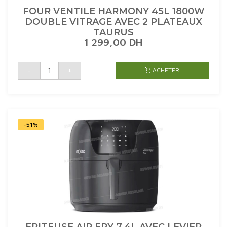
FOUR VENTILE HARMONY 45L 1800W
DOUBLE VITRAGE AVEC 2 PLATEAUX
TAURUS
1 299,00
DH
quantité
-
+
ACHETER
de
FOUR
VENTILE
HARMONY
45L
1800W
DOUBLE
VITRAGE
AVEC
-51%
2
PLATEAUX
TAURUS
FRITEUSE AIR FRY 7,4L AVEC LEVIER