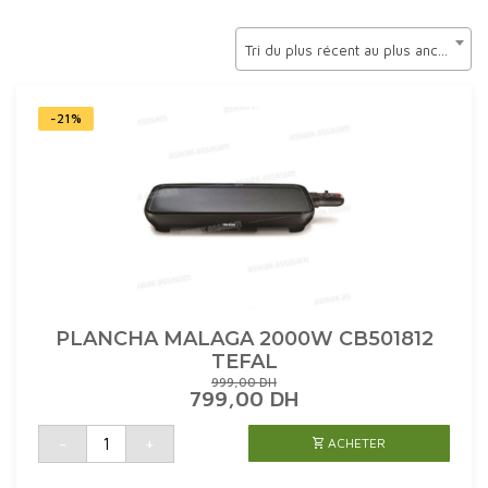
Tri du plus récent au plus ancien
-21%
PLANCHA MALAGA 2000W CB501812
TEFAL
999,00
DH
LE
LE
799,00
DH
PRIX
PRIX
INITIAL
ACTUEL
quantité
-
+
ACHETER
de
ÉTAIT :
EST :
PLANCHA
999,00 DH.
799,00 DH.
MALAGA
2000W