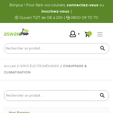
Bonjour ! Pour faire vos courses,
connectez-vous
ou
inscrivez-vous
:)
Ouvert 7J/7 de 08 à 20h |
0800 09 70 70
0
Accueil
/
GROS ÉLECTROMÉNAGER
/ CHAUFFAGE &
CLIMATISATION
Nos Rayons