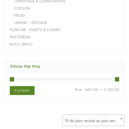
CHAUFFAGE & CLIMATISATION
CUISSON
FROID
LAVAGE - SÉCHAGE
PLEIN AIR, JOUETS & LOISIRS
MULTIMÉDIA
AUTO, BRICO
Filtrer Par Prix
Prix
Prix
Prix :
940 Dh
—
2 150 Dh
FILTRER
min
max
Tri du plus récent au plus ancien