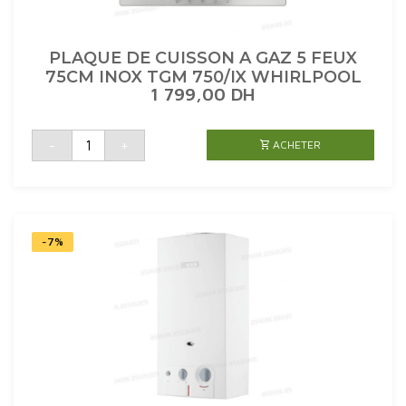
PLAQUE DE CUISSON A GAZ 5 FEUX
75CM INOX TGM 750/IX WHIRLPOOL
1 799,00
DH
quantité
-
+
ACHETER
de
PLAQUE
DE
CUISSON
A
GAZ
5
FEUX
75CM
-7%
INOX
TGM
750/IX
WHIRLPOOL