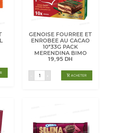
T
GENOISE FOURREE ET
L
ENROBEE AU CACAO
10*33G PACK
MERENDINA BIMO
19,95
DH
quantité
R
-
+
ACHETER
de
GENOISE
FOURREE
ET
ENROBEE
AU
CACAO
10*33G
PACK
MERENDINA
BIMO