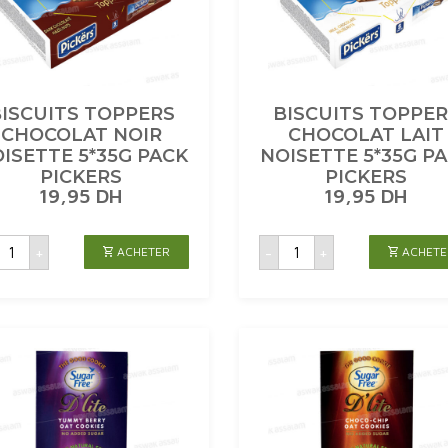
ISCUITS TOPPERS
BISCUITS TOPPE
CHOCOLAT NOIR
CHOCOLAT LAIT
ISETTE 5*35G PACK
NOISETTE 5*35G P
PICKERS
PICKERS
19,95
DH
19,95
DH
uantité
quantité
+
-
+
ACHETER
ACHETE
de
de
ISCUITS
BISCUITS
TOPPERS
TOPPERS
CHOCOLAT
CHOCOLAT
NOIR
LAIT
NOISETTE
NOISETTE
5*35G
5*35G
PACK
PACK
PICKERS
PICKERS