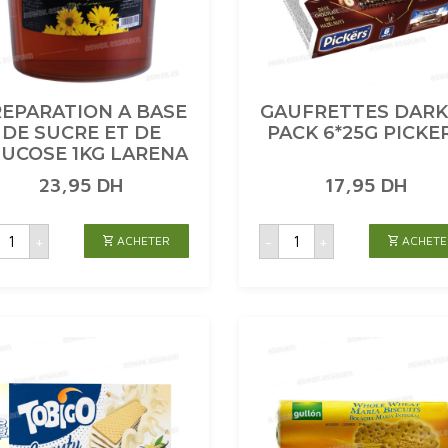
EPARATION A BASE
GAUFRETTES DARK
DE SUCRE ET DE
PACK 6*25G PICKE
UCOSE 1KG LARENA
23,95
DH
17,95
DH
uantité
quantité
+
-
+
ACHETER
ACHETE
de
de
PREPARATION
GAUFRETTES
A
DARKER
BASE
PACK
DE
6*25G
SUCRE
PICKERS
T
DE
GLUCOSE
1KG
LARENA