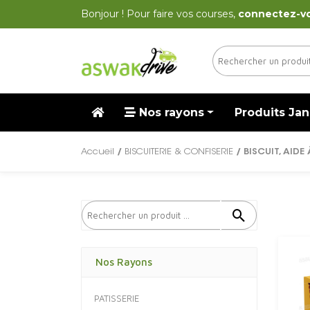
Bonjour ! Pour faire vos courses,
connectez-v
Nos rayons
Produits Jan
Accueil
/
BISCUITERIE & CONFISERIE
/ BISCUIT, AIDE
Nos Rayons
PATISSERIE