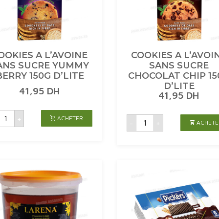
OOKIES A L’AVOINE
COOKIES A L’AVOI
ANS SUCRE YUMMY
SANS SUCRE
BERRY 150G D’LITE
CHOCOLAT CHIP 15
D’LITE
41,95
DH
41,95
DH
uantité
quantité
+
ACHETER
de
-
+
ACHETE
de
COOKIES
COOKIES
A
A
'AVOINE
L'AVOINE
SANS
SANS
SUCRE
SUCRE
YUMMY
CHOCOLAT
BERRY
CHIP
150G
150G
'LITE
D'LITE