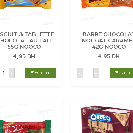
ISCUIT & TABLETTE
BARRE CHOCOLA
HOCOLAT AU LAIT
NOUGAT CARAME
55G NOOCO
42G NOOCO
4,95
DH
4,95
DH
uantité
quantité
+
-
+
ACHETER
ACHETE
de
de
ISCUIT
BARRE
&
CHOCOLAT
TABLETTE
NOUGAT
CHOCOLAT
CARAMEL
AU
42G
AIT
NOOCO
55G
NOOCO