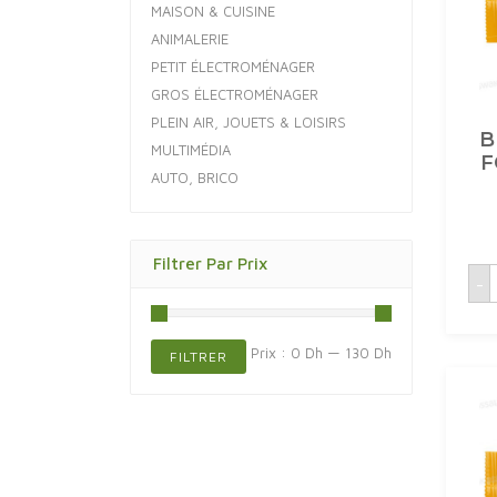
MAISON & CUISINE
ANIMALERIE
PETIT ÉLECTROMÉNAGER
GROS ÉLECTROMÉNAGER
PLEIN AIR, JOUETS & LOISIRS
B
MULTIMÉDIA
F
AUTO, BRICO
Filtrer Par Prix
q
-
B
Prix
Prix
Prix :
0 Dh
—
130 Dh
FILTRER
min
max