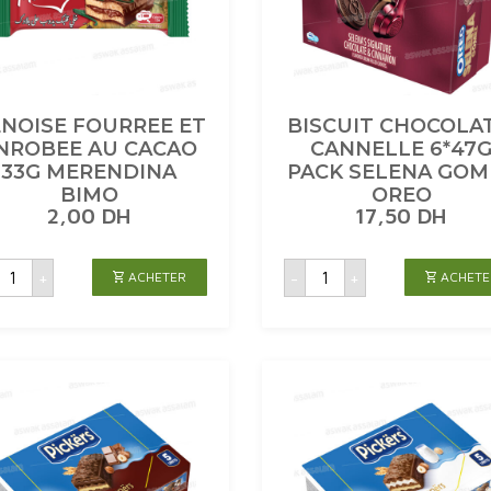
NOISE FOURREE ET
BISCUIT CHOCOLAT
NROBEE AU CACAO
CANNELLE 6*47
33G MERENDINA
PACK SELENA GOM
BIMO
OREO
2,00
DH
17,50
DH
uantité
quantité
+
-
+
ACHETER
ACHETE
de
de
GENOISE
BISCUIT
FOURREE
CHOCOLAT
T
&
ENROBEE
CANNELLE
AU
6*47G
CACAO
PACK
33G
SELENA
MERENDINA
GOMEZ
BIMO
OREO