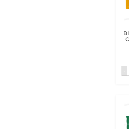
B
C
q
-
B
L