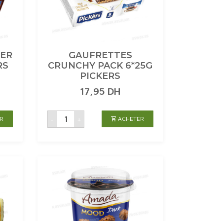
ER
GAUFRETTES
RS
CRUNCHY PACK 6*25G
PICKERS
17,95
DH
quantité
-
+
R
ACHETER
de
GAUFRETTES
CRUNCHY
PACK
6*25G
PICKERS