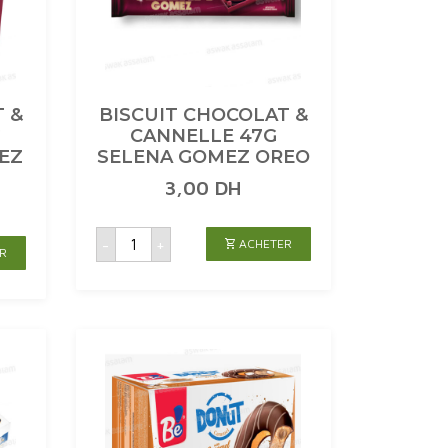
 &
BISCUIT CHOCOLAT &
G
CANNELLE 47G
EZ
SELENA GOMEZ OREO
3,00
DH
quantité
-
+
ACHETER
de
R
BISCUIT
CHOCOLAT
&
CANNELLE
47G
SELENA
GOMEZ
OREO