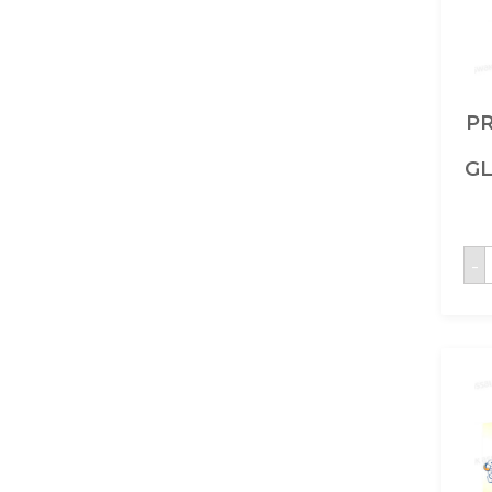
PR
GL
q
-
E