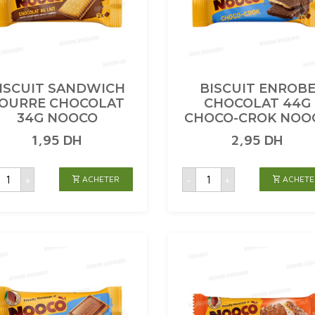
ISCUIT SANDWICH
BISCUIT ENROB
OURRE CHOCOLAT
CHOCOLAT 44G
34G NOOCO
CHOCO-CROK NOO
1,95
DH
2,95
DH
uantité
quantité
+
-
+
ACHETER
ACHETE
de
de
ISCUIT
BISCUIT
SANDWICH
ENROBE
FOURRE
CHOCOLAT
CHOCOLAT
44G
34G
CHOCO-
NOOCO
CROK
NOOCO