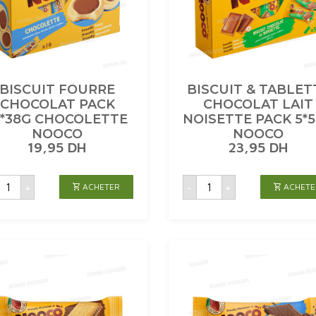
BISCUIT FOURRE
BISCUIT & TABLET
CHOCOLAT PACK
CHOCOLAT LAIT
0*38G CHOCOLETTE
NOISETTE PACK 5*
NOOCO
NOOCO
19,95
DH
23,95
DH
uantité
quantité
+
-
+
ACHETER
ACHETE
de
de
ISCUIT
BISCUIT
FOURRE
&
CHOCOLAT
TABLETTE
PACK
CHOCOLAT
10*38G
LAIT
CHOCOLETTE
NOISETTE
NOOCO
PACK
5*54G
NOOCO