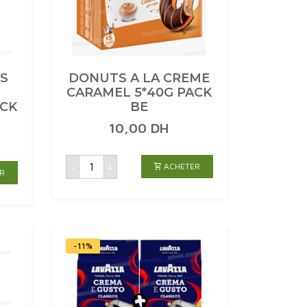
RS
DONUTS A LA CREME
CARAMEL 5*40G PACK
ACK
BE
10,00
DH
quantité
-
+
ACHETER
de
R
DONUTS
A
LA
CREME
CARAMEL
5*40G
PACK
BE
-11%