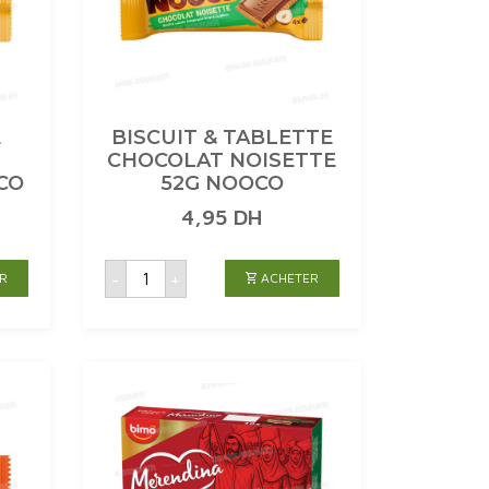
E
BISCUIT & TABLETTE
CHOCOLAT NOISETTE
CO
52G NOOCO
4,95
DH
quantité
-
+
R
ACHETER
de
BISCUIT
&
TABLETTE
CHOCOLAT
NOISETTE
52G
NOOCO