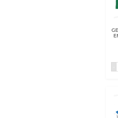
GE
E
q
-
E