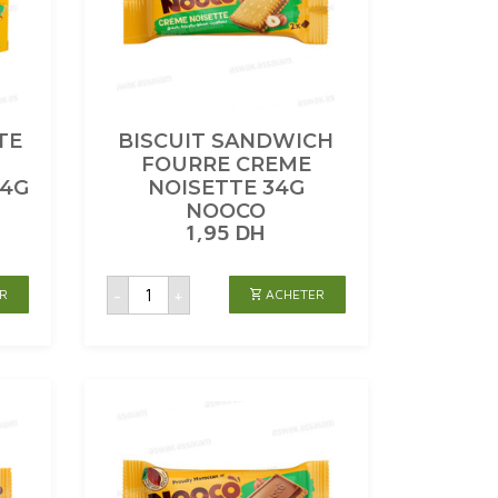
TE
BISCUIT SANDWICH
FOURRE CREME
54G
NOISETTE 34G
NOOCO
1,95
DH
quantité
-
+
R
ACHETER
de
BISCUIT
SANDWICH
FOURRE
CREME
NOISETTE
34G
NOOCO