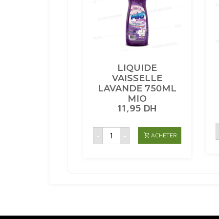
LIQUIDE
VAISSELLE
LAVANDE 750ML
MIO
11,95
DH
quantité
-
+
ACHETER
de
LIQUIDE
VAISSELLE
LAVANDE
750ML
MIO