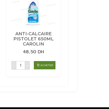
ANTI-CALCAIRE
PISTOLET 650ML
CAROLIN
48,50
DH
quantité
-
+
ACHETER
de
ANTI-
CALCAIRE
PISTOLET
650ML
CAROLIN