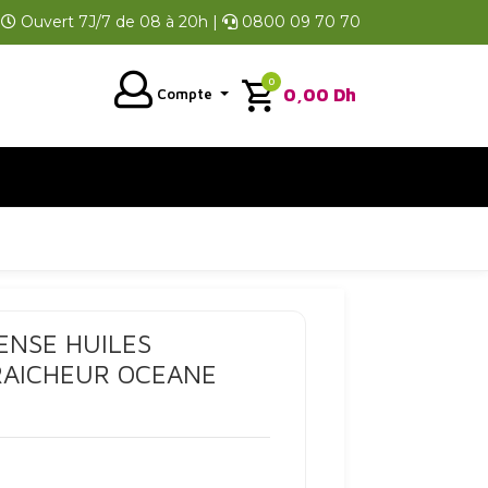
Ouvert 7J/7 de 08 à 20h |
0800 09 70 70
0
0,00
Dh
Compte
ENSE HUILES
RAICHEUR OCEANE