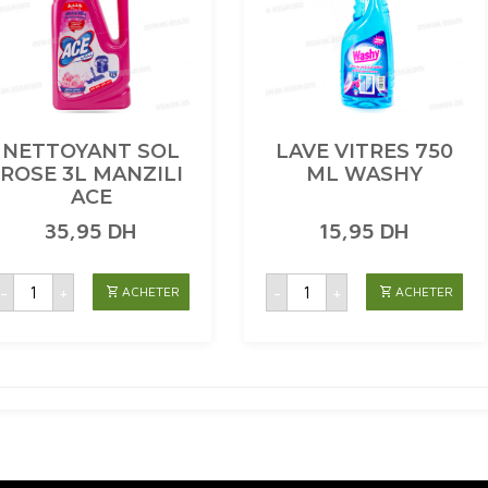
NETTOYANT SOL
LAVE VITRES 750
ROSE 3L MANZILI
ML WASHY
ACE
35,95
DH
15,95
DH
quantité
quantité
-
+
-
+
ACHETER
ACHETER
de
de
NETTOYANT
LAVE
SOL
VITRES
ROSE
750
3L
ML
MANZILI
WASHY
ACE