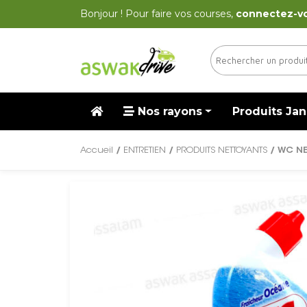
Bonjour ! Pour faire vos courses,
connectez-v
Nos rayons
Produits Jan
Accueil
/
ENTRETIEN
/
PRODUITS NETTOYANTS
/ WC NE