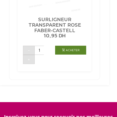
SURLIGNEUR
TRANSPARENT ROSE
FABER-CASTELL
10,95
DH
quantité
-
ACHETER
de
SURLIGNEUR
TRANSPARENT
+
ROSE
FABER-
CASTELL
Inscrivez-vous pour recevoir nos meilleures