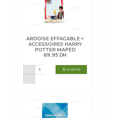
ARDOISE EFFACABLE +
ACCESSOIRES HARRY
POTTER MAPED
69,95
DH
quantité
-
ACHETER
de
ARDOISE
EFFACABLE
+
+
ACCESSOIRES
HARRY
POTTER
MAPED