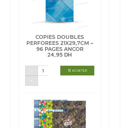
COPIES DOUBLES
PERFOREES 21X29,7CM –
96 PAGES ANCOR
24,95
DH
quantité
-
ACHETER
de
COPIES
DOUBLES
+
PERFOREES
21X29,7CM
-
96
PAGES
ANCOR