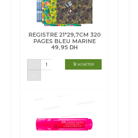
REGISTRE 21*29,7CM 320
PAGES BLEU MARINE
49,95
DH
quantité
-
ACHETER
de
REGISTRE
21*29,7CM
+
320
PAGES
BLEU
MARINE