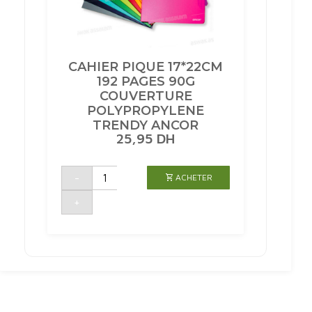
CAHIER PIQUE 17*22CM
192 PAGES 90G
COUVERTURE
POLYPROPYLENE
TRENDY ANCOR
25,95
DH
quantité
-
ACHETER
de
CAHIER
PIQUE
+
17*22CM
192
PAGES
90G
COUVERTURE
POLYPROPYLENE
TRENDY
ANCOR