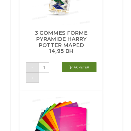
3 GOMMES FORME
PYRAMIDE HARRY
POTTER MAPED
14,95
DH
quantité
-
ACHETER
de
3
GOMMES
+
FORME
PYRAMIDE
HARRY
POTTER
MAPED