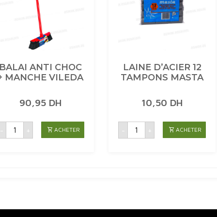
BALAI ANTI CHOC
LAINE D’ACIER 12
+ MANCHE VILEDA
TAMPONS MASTA
90,95
DH
10,50
DH
quantité
quantité
-
+
-
+
ACHETER
ACHETER
de
de
BALAI
LAINE
ANTI
D'ACIER
CHOC
12
+
TAMPONS
MANCHE
MASTA
VILEDA