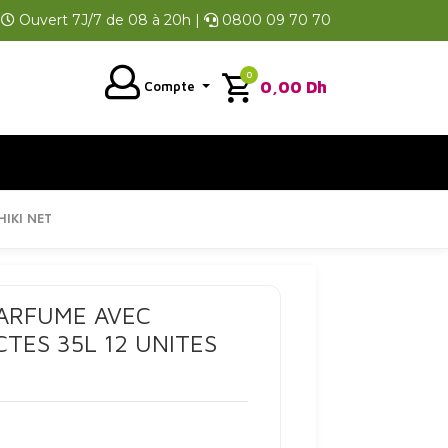
Ouvert 7J/7 de 08 à 20h |
0800 09 70 70
0
0,00
Dh
Compte
IKI NET
PARFUME AVEC
CTES 35L 12 UNITES