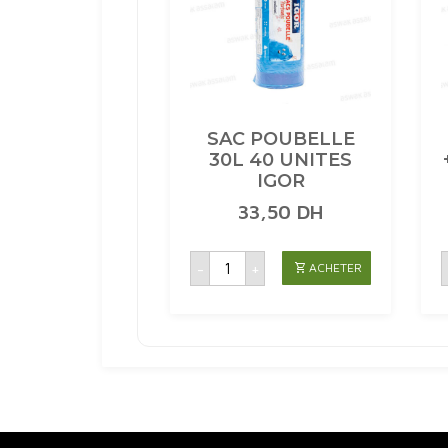
SAC POUBELLE
30L 40 UNITES
IGOR
33,50
DH
quantité
-
+
ACHETER
de
SAC
POUBELLE
30L
40
UNITES
IGOR