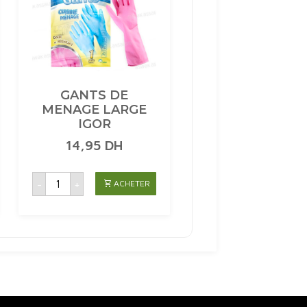
GANTS DE
MENAGE LARGE
IGOR
14,95
DH
quantité
-
+
ACHETER
de
GANTS
DE
MENAGE
LARGE
IGOR