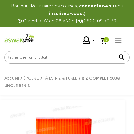
Bonjour ! Pour faire vos courses,
connectez-vous
ou
inscrivez-vous
:)
Ouvert 7J/7 de 08 à 20h |
0800 09 70 70
0
Accueil
/
ÉPICERIE
/
PÂTES, RIZ & PURÉE
/ RIZ COMPLET 500G
UNCLE BEN’S