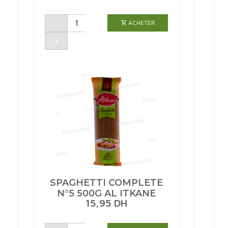
quantité
-
ACHETER
de
PENNE
RIGATE
+
INTEGRALE
N°20
500G
LA
MOLISANA
SPAGHETTI COMPLETE
N°5 500G AL ITKANE
15,95
DH
quantité