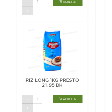
-
ACHETER
de
SPAGHETTI
COMPLETE
+
N°5
500G
AL
ITKANE
RIZ LONG 1KG PRESTO
21,95
DH
quantité
-
ACHETER
de
RIZ
LONG
+
1KG