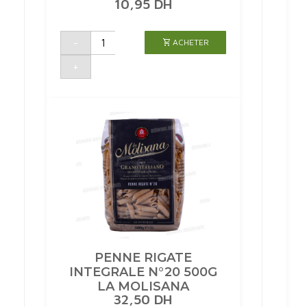
10,95
DH
quantité
-
ACHETER
de
PENNE
500G
+
ALITKANE
PENNE RIGATE
INTEGRALE N°20 500G
LA MOLISANA
32,50
DH