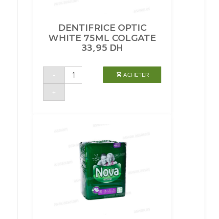
DENTIFRICE OPTIC
WHITE 75ML COLGATE
33,95
DH
quantité
-
ACHETER
de
DENTIFRICE
OPTIC
+
WHITE
75ML
COLGATE