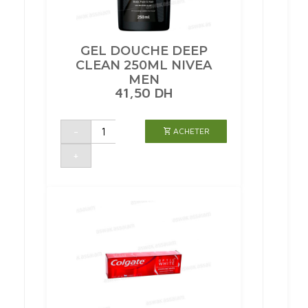
GEL DOUCHE DEEP
CLEAN 250ML NIVEA
MEN
41,50
DH
quantité
-
ACHETER
de
GEL
DOUCHE
+
DEEP
CLEAN
250ML
NIVEA
MEN