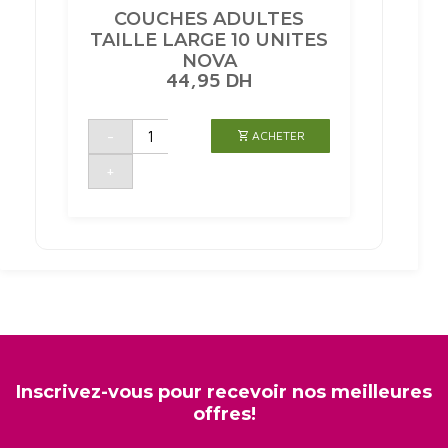
COUCHES ADULTES
TAILLE LARGE 10 UNITES
NOVA
44,95
DH
quantité
-
ACHETER
de
COUCHES
ADULTES
+
TAILLE
LARGE
10
UNITES
NOVA
Inscrivez-vous pour recevoir nos meilleures
offres!