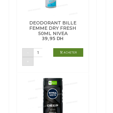
DEODORANT BILLE
FEMME DRY FRESH
50ML NIVEA
39,95
DH
quantité
-
ACHETER
de
DEODORANT
BILLE
+
FEMME
DRY
FRESH
50ML
NIVEA