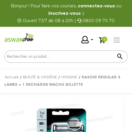
Bonjour ! Pour faire vos courses,
connectez-vous
ou
inscrivez-vous
:)
Ouvert 7J/7 de 08 à 20h |
0800 09 70 70
0
Accueil
/
BEAUTÉ & HYGIÈNE
/
HYGIENE
/ RASOIR REGULAR 3
LAMES + 1 RECHARGE MACH3 GILLETTE