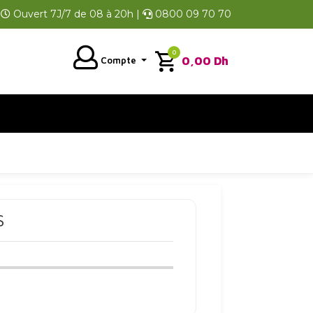
Ouvert 7J/7 de 08 à 20h |
0800 09 70 70
0
0,00
Dh
Compte
S