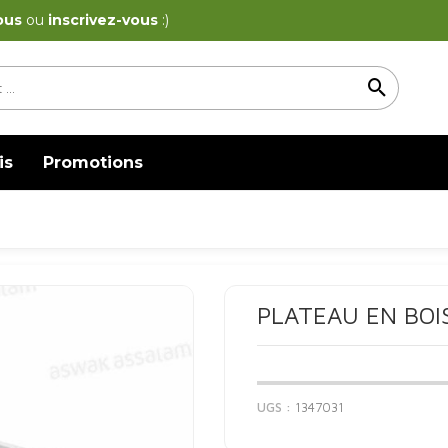
ous
ou
inscrivez-vous
:)
is
Promotions
PLATEAU EN BOI
UGS :
1347031