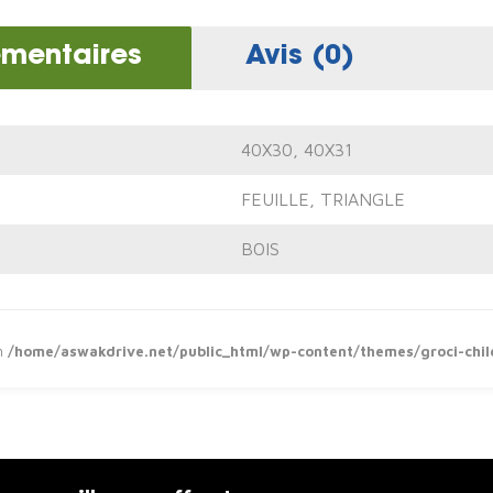
émentaires
Avis (0)
40X30
,
40X31
FEUILLE
,
TRIANGLE
BOIS
in
/home/aswakdrive.net/public_html/wp-content/themes/groci-chil