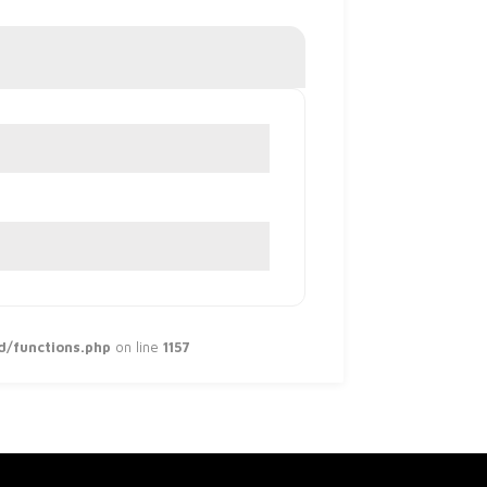
d/functions.php
on line
1157