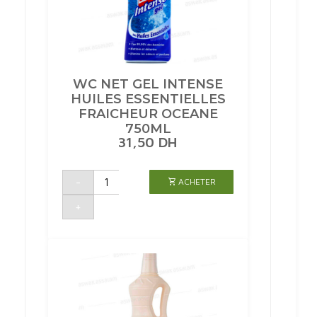
WC NET GEL INTENSE
HUILES ESSENTIELLES
FRAICHEUR OCEANE
750ML
31,50
DH
quantité
-
ACHETER
de
WC
NET
+
GEL
INTENSE
HUILES
ESSENTIELLES
FRAICHEUR
OCEANE
750ML