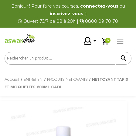
Bonjour ! Pour faire vos courses,
connectez-vous
ou
inscrivez-vous
:)
Ouvert 7J/7 de 08 à 20h |
0800 09 70 70
0
Accueil
/
ENTRETIEN
/
PRODUITS NETTOYANTS
/ NETTOYANT TAPIS
ET MOQUETTES 600ML CADI