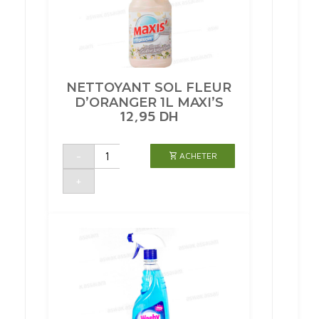
NETTOYANT SOL FLEUR
D’ORANGER 1L MAXI’S
12,95
DH
quantité
-
ACHETER
de
NETTOYANT
SOL
+
FLEUR
D'ORANGER
1L
MAXI'S