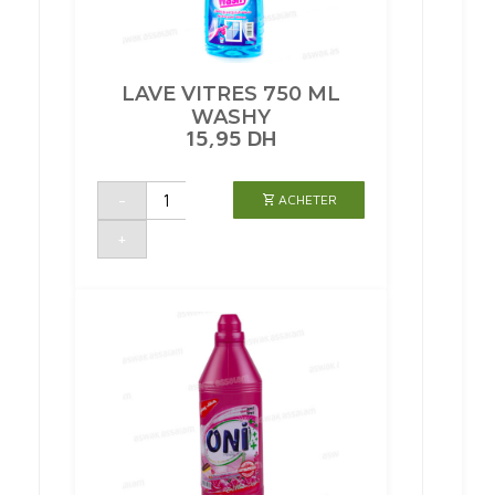
LAVE VITRES 750 ML
WASHY
15,95
DH
quantité
-
ACHETER
de
LAVE
VITRES
+
750
ML
WASHY