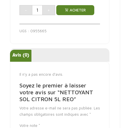
23,95 Dh.
prix
actuel
-
+
ACHETER
est :
21,95 Dh.
UGS :
0955665
Avis (0)
Il n’y a pas encore d’avis.
Soyez le premier à laisser
votre avis sur “NETTOYANT
SOL CITRON 5L REO”
Votre adresse e-mail ne sera pas publiée.
Les
champs obligatoires sont indiqués avec
*
Votre note
*