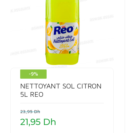
-9%
NETTOYANT SOL CITRON
5L REO
Le
23,95
Dh
prix
21,95
Dh
initial
était :
Le