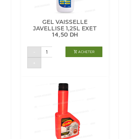
GEL VAISSELLE
JAVELLISE 1,25L EXET
14,50
DH
quantité
-
ACHETER
de
GEL
VAISSELLE
+
JAVELLISE
1,25L
EXET