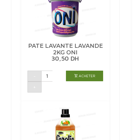
PATE LAVANTE LAVANDE
2KG ONI
30,50
DH
quantité
-
ACHETER
de
PATE
LAVANTE
+
LAVANDE
2KG
ONI