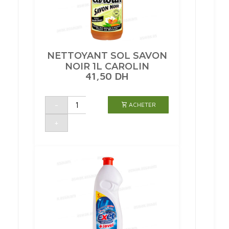
NETTOYANT SOL SAVON
NOIR 1L CAROLIN
41,50
DH
quantité
-
ACHETER
de
NETTOYANT
SOL
+
SAVON
NOIR
1L
CAROLIN