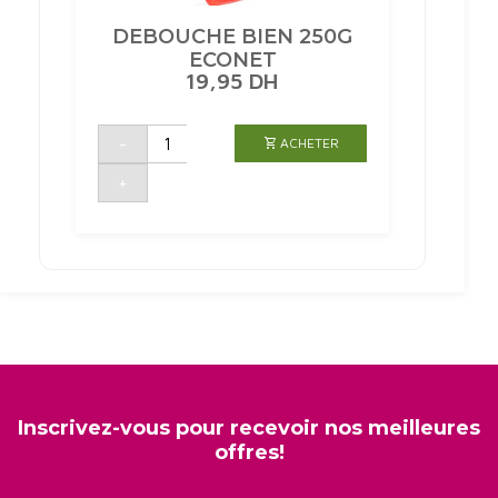
DEBOUCHE BIEN 250G
ECONET
19,95
DH
quantité
-
ACHETER
de
DEBOUCHE
BIEN
+
250G
ECONET
Inscrivez-vous pour recevoir nos meilleures
offres!