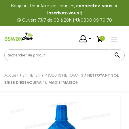
Bonjour ! Pour faire vos courses,
connectez-vous
ou
inscrivez-vous
:)
Ouvert 7J/7 de 08 à 20h |
0800 09 70 70
0
Accueil
/
ENTRETIEN
/
PRODUITS NETTOYANTS
/ NETTOYANT SOL
BRISE D’ESSAOUIRA 1L MAXIS’ MAISON