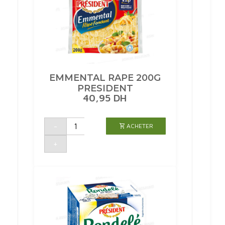
EMMENTAL RAPE 200G
PRESIDENT
40,95
DH
quantité
-
ACHETER
de
EMMENTAL
RAPE
+
200G
PRESIDENT