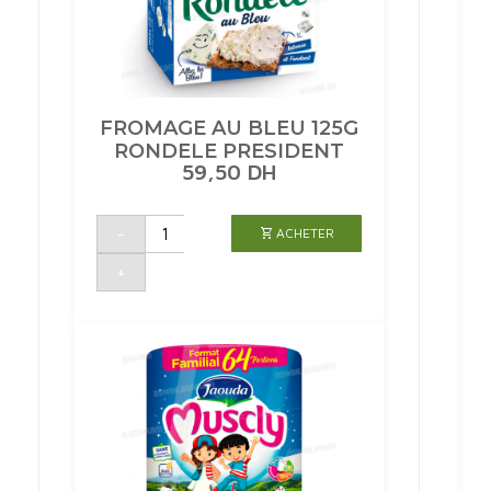
FROMAGE AU BLEU 125G
RONDELE PRESIDENT
59,50
DH
quantité
-
ACHETER
de
FROMAGE
AU
+
BLEU
125G
RONDELE
PRESIDENT