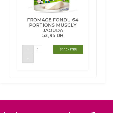
FROMAGE FONDU 64
PORTIONS MUSCLY
JAOUDA
53,95
DH
quantité
-
ACHETER
de
FROMAGE
FONDU
+
64
PORTIONS
MUSCLY
JAOUDA