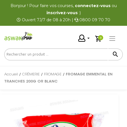
Bonjour ! Pour faire vos courses,
connectez-vous
ou
inscrivez-vous
:)
Ouvert 7J/7 de 08 à 20h |
0800 09 70 70
0
Accueil
/
CRÈMERIE
/
FROMAGE
/ FROMAGE EMMENTAL EN
TRANCHES 200G OR BLANC