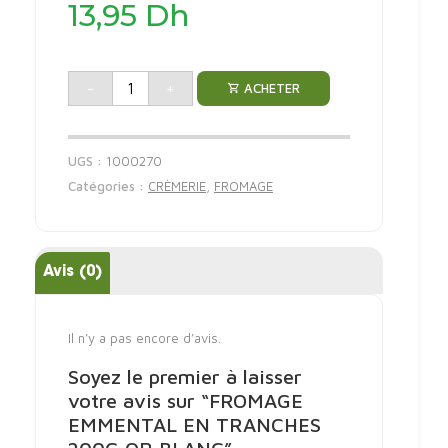
prix
13,95
Dh
initial
était :
Le
20,90 Dh.
prix
actuel
-
+
ACHETER
est :
13,95 Dh.
UGS :
1000270
Catégories :
CRÈMERIE
,
FROMAGE
Avis (0)
Il n’y a pas encore d’avis.
Soyez le premier à laisser
votre avis sur “FROMAGE
EMMENTAL EN TRANCHES