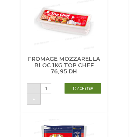
FROMAGE MOZZARELLA
BLOC 1KG TOP CHEF
76,95
DH
quantité
-
ACHETER
de
FROMAGE
MOZZARELLA
+
BLOC
1KG
TOP
CHEF