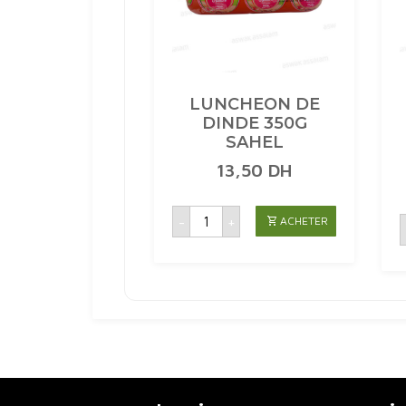
LUNCHEON DE
DINDE 350G
SAHEL
13,50
DH
quantité
-
+
ACHETER
de
LUNCHEON
DE
DINDE
350G
SAHEL