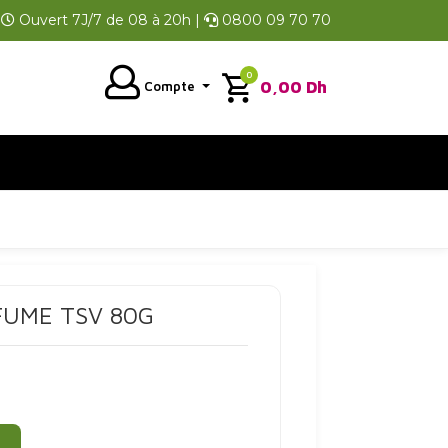
Ouvert 7J/7 de 08 à 20h |
0800 09 70 70
0
0,00
Dh
Compte
 FUME TSV 80G