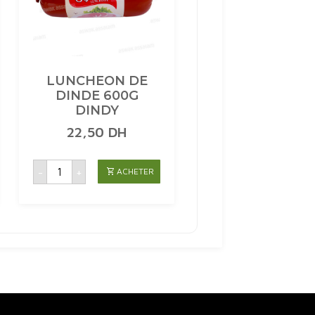
LUNCHEON DE
DINDE 600G
DINDY
22,50
DH
quantité
-
+
ACHETER
de
LUNCHEON
DE
DINDE
600G
DINDY