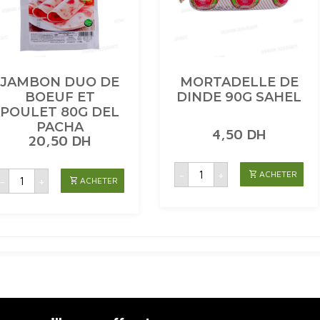
JAMBON DUO DE
MORTADELLE DE
BOEUF ET
DINDE 90G SAHEL
POULET 80G DEL
PACHA
4,50
DH
20,50
DH
quantité
quantité
-
+
ACHETER
de
-
+
ACHETER
de
MORTADELLE
JAMBON
DE
DUO
DINDE
DE
90G
BOEUF
SAHEL
ET
POULET
80G
DEL
PACHA