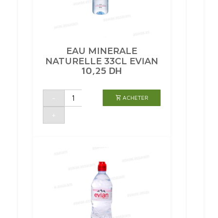
EAU MINERALE
NATURELLE 33CL EVIAN
10,25
DH
quantité
-
ACHETER
de
EAU
MINERALE
+
NATURELLE
33CL
EVIAN