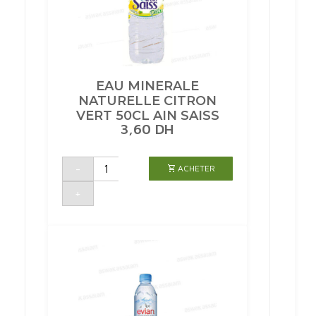
EAU MINERALE
NATURELLE CITRON
VERT 50CL AIN SAISS
3,60
DH
quantité
-
ACHETER
de
EAU
MINERALE
+
NATURELLE
CITRON
VERT
50CL
AIN
SAISS