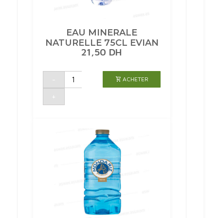
EAU MINERALE
NATURELLE 75CL EVIAN
21,50
DH
quantité
-
ACHETER
de
EAU
MINERALE
+
NATURELLE
75CL
EVIAN