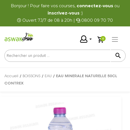
Bonjour ! Pour faire vos courses,
connectez-vous
ou
inscrivez-vous
:)
Ouvert 7J/7 de 08 à 20h |
0800 09 70 70
0
Accueil
/
BOISSONS
/
EAU
/ EAU MINERALE NATURELLE 50CL
CONTREX