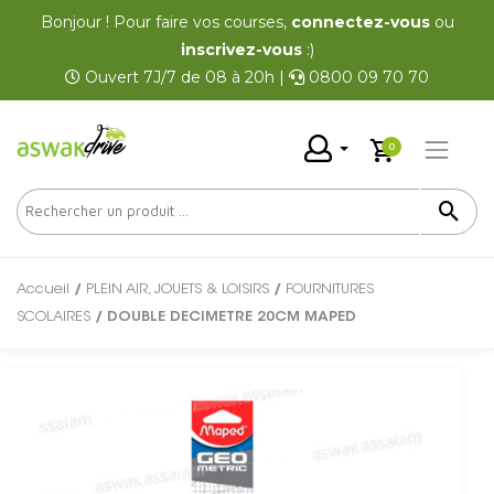
Bonjour ! Pour faire vos courses,
connectez-vous
ou
inscrivez-vous
:)
Ouvert 7J/7 de 08 à 20h |
0800 09 70 70
0
Accueil
/
PLEIN AIR, JOUETS & LOISIRS
/
FOURNITURES
SCOLAIRES
/ DOUBLE DECIMETRE 20CM MAPED