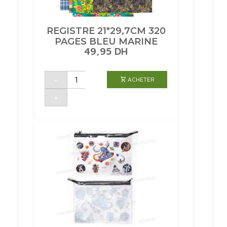
REGISTRE 21*29,7CM 320
PAGES BLEU MARINE
49,95
DH
quantité
-
ACHETER
de
REGISTRE
21*29,7CM
+
320
PAGES
BLEU
MARINE