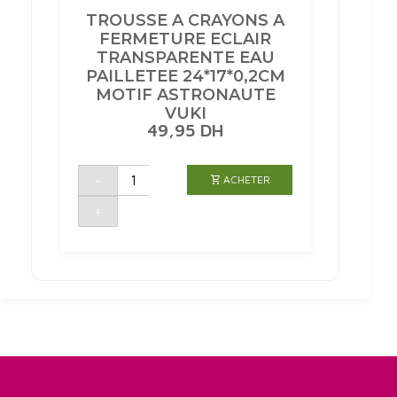
TROUSSE A CRAYONS A
FERMETURE ECLAIR
TRANSPARENTE EAU
PAILLETEE 24*17*0,2CM
MOTIF ASTRONAUTE
VUKI
49,95
DH
quantité
-
ACHETER
de
TROUSSE
A
+
CRAYONS
A
FERMETURE
ECLAIR
TRANSPARENTE
EAU
PAILLETEE
24*17*0,2CM
MOTIF
ASTRONAUTE
VUKI