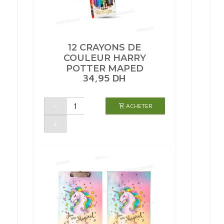
12 CRAYONS DE
COULEUR HARRY
POTTER MAPED
34,95
DH
quantité
-
ACHETER
de
12
CRAYONS
+
DE
COULEUR
HARRY
POTTER
MAPED