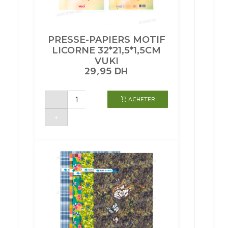
PRESSE-PAPIERS MOTIF
LICORNE 32*21,5*1,5CM
VUKI
29,95
DH
quantité
-
ACHETER
de
PRESSE-
PAPIERS
+
MOTIF
LICORNE
32*21,5*1,5CM
VUKI