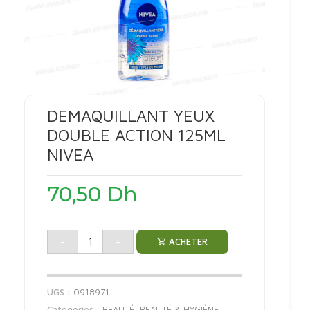
DEMAQUILLANT YEUX
DOUBLE ACTION 125ML
NIVEA
70,50
Dh
-
+
ACHETER
UGS :
0918971
Catégories :
BEAUTÉ
,
BEAUTÉ & HYGIÈNE