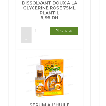
DISSOLVANT DOUX A LA
GLYCERINE ROSE 75ML
PLANTIL
5,95
DH
quantité
-
ACHETER
de
DISSOLVANT
DOUX
+
A
LA
GLYCERINE
ROSE
75ML
PLANTIL
SERUM A L’HUILE