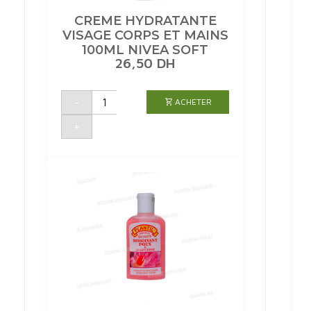
CREME HYDRATANTE
VISAGE CORPS ET MAINS
100ML NIVEA SOFT
26,50
DH
quantité
-
ACHETER
de
CREME
HYDRATANTE
+
VISAGE
CORPS
ET
MAINS
100ML
NIVEA
SOFT