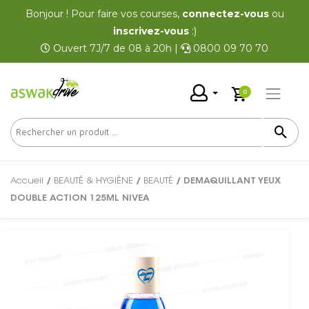
Bonjour ! Pour faire vos courses,
connectez-vous
ou
inscrivez-vous
:)
Ouvert 7J/7 de 08 à 20h |
0800 09 70 70
0
Accueil
/
BEAUTÉ & HYGIÈNE
/
BEAUTÉ
/ DEMAQUILLANT YEUX
DOUBLE ACTION 125ML NIVEA