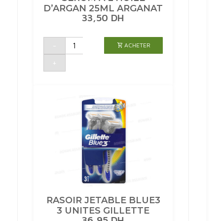
D’ARGAN 25ML ARGANAT
33,50
DH
quantité
-
ACHETER
de
SERUM
A
+
L'HUILE
D'ARGAN
25ML
ARGANAT
RASOIR JETABLE BLUE3
3 UNITES GILLETTE
36,95
DH