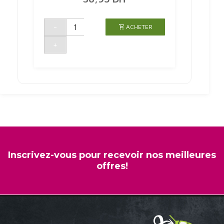
quantité
-
ACHETER
de
RASOIR
JETABLE
+
BLUE3
3
UNITES
GILLETTE
Inscrivez-vous pour recevoir nos meilleures
offres!