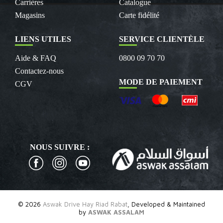
Carrières
Catalogue
Magasins
Carte fidélité
LIENS UTILES
SERVICE CLIENTÈLE
Aide & FAQ
0800 09 70 70
Contactez-nous
MODE DE PAIEMENT
CGV
NOUS SUIVRE :
© 2026
Aswak Drive Hay Riad Rabat
, Developed & Maintained
by
ASWAK ASSALAM