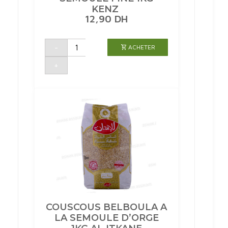
KENZ
12,90
DH
quantité
-
ACHETER
de
SEMOULE
FINE
+
1KG
KENZ
COUSCOUS BELBOULA A
LA SEMOULE D’ORGE