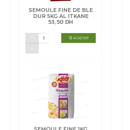
SEMOULE FINE DE BLE
DUR 5KG AL ITKANE
53,50
DH
quantité
-
ACHETER
de
SEMOULE
FINE
+
DE
BLE
DUR
5KG
AL
ITKANE
SEMOULE FINE 1KG