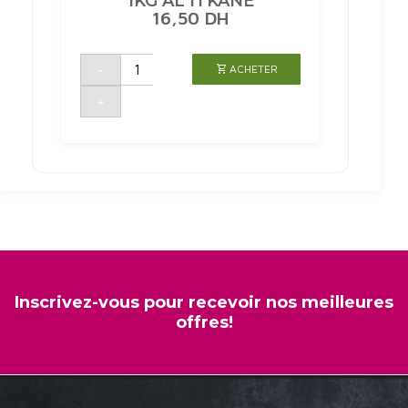
1KG AL ITKANE
16,50
DH
quantité
-
ACHETER
de
COUSCOUS
BELBOULA
+
A
LA
SEMOULE
D'ORGE
1KG
AL
ITKANE
Inscrivez-vous pour recevoir nos meilleures
offres!