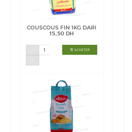
COUSCOUS FIN 1KG DARI
15,50
DH
quantité
-
ACHETER
de
COUSCOUS
FIN
+
1KG
DARI