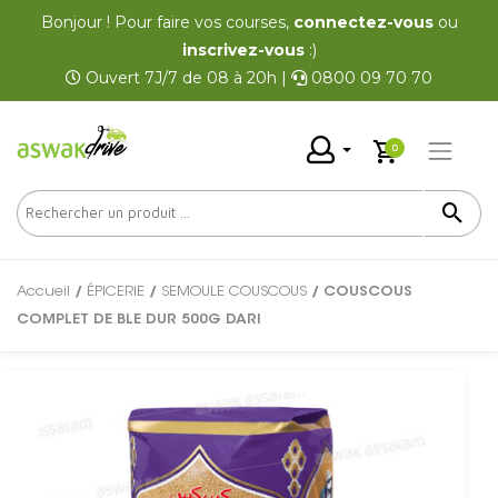
Bonjour ! Pour faire vos courses,
connectez-vous
ou
inscrivez-vous
:)
Ouvert 7J/7 de 08 à 20h |
0800 09 70 70
0
Accueil
/
ÉPICERIE
/
SEMOULE COUSCOUS
/ COUSCOUS
COMPLET DE BLE DUR 500G DARI