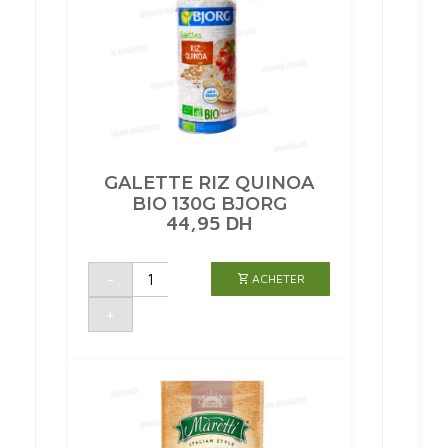
GALETTE RIZ QUINOA
BIO 130G BJORG
44,95
DH
quantité
-
ACHETER
de
GALETTE
RIZ
+
QUINOA
BIO
130G
BJORG