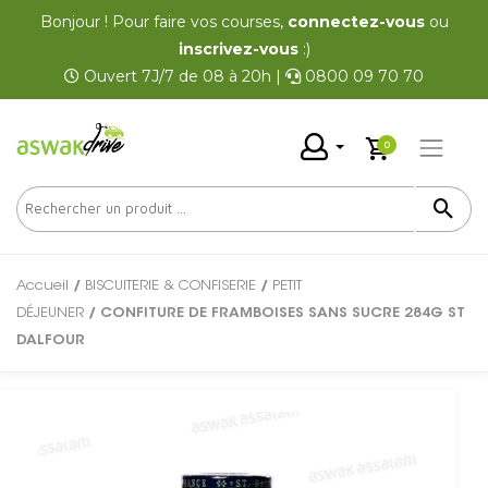
Bonjour ! Pour faire vos courses,
connectez-vous
ou
inscrivez-vous
:)
Ouvert 7J/7 de 08 à 20h |
0800 09 70 70
0
Accueil
/
BISCUITERIE & CONFISERIE
/
PETIT
DÉJEUNER
/ CONFITURE DE FRAMBOISES SANS SUCRE 284G ST
DALFOUR