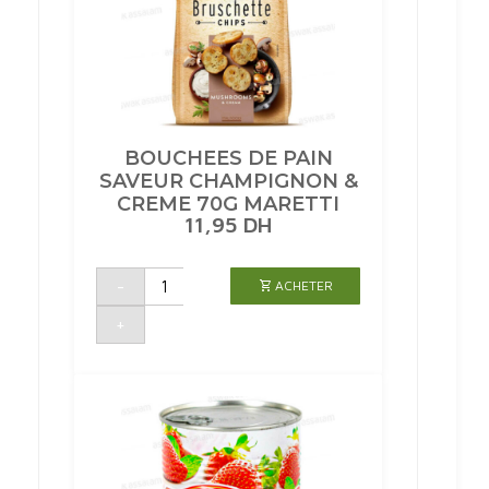
BOUCHEES DE PAIN
SAVEUR CHAMPIGNON &
CREME 70G MARETTI
11,95
DH
quantité
-
ACHETER
de
BOUCHEES
DE
+
PAIN
SAVEUR
CHAMPIGNON
&
CREME
70G
MARETTI