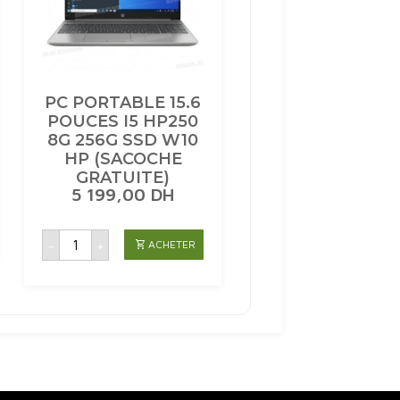
PC PORTABLE 15.6
POUCES I5 HP250
8G 256G SSD W10
HP (SACOCHE
GRATUITE)
5 199,00
DH
quantité
-
+
ACHETER
de
PC
PORTABLE
15.6
POUCES
I5
HP250
8G
256G
SSD
W10
HP
(SACOCHE
GRATUITE)