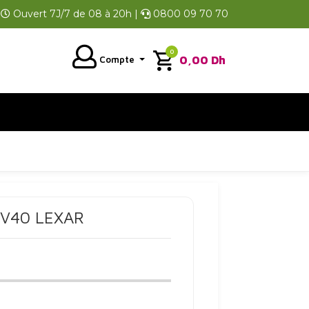
Ouvert 7J/7 de 08 à 20h |
0800 09 70 70
0
0,00
Dh
Compte
0 V40 LEXAR