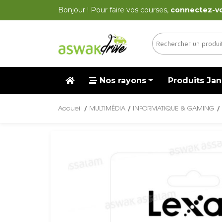
Bonjour ! Pour faire vos courses,
connectez-v
Nos rayons
Produits Jan
Accueil
/
MULTIMÉDIA
/
INFORMATIQUE & GAMING
/