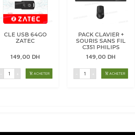
CLE USB 64GO
PACK CLAVIER +
ZATEC
SOURIS SANS FIL
C351 PHILIPS
149,00
DH
149,00
DH
quantité
quantité
-
+
-
+
ACHETER
ACHETER
de
de
CLE
PACK
USB
CLAVIER
64GO
+
ZATEC
SOURIS
SANS
FIL
C351
PHILIPS