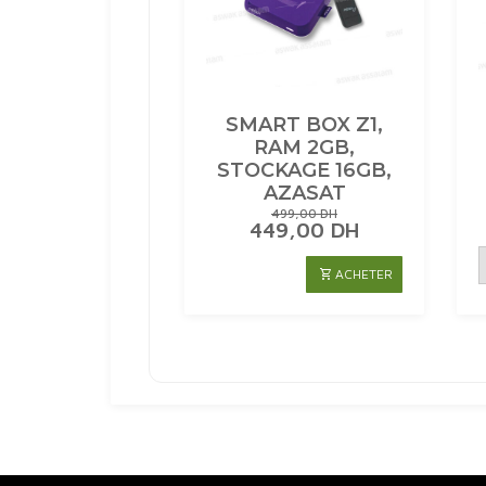
SMART BOX Z1,
RAM 2GB,
STOCKAGE 16GB,
AZASAT
499,00
DH
LE
LE
449,00
DH
PRIX
PRIX
INITIAL
ACTUEL
ACHETER
ÉTAIT :
EST :
499,00 DH.
449,00 DH.