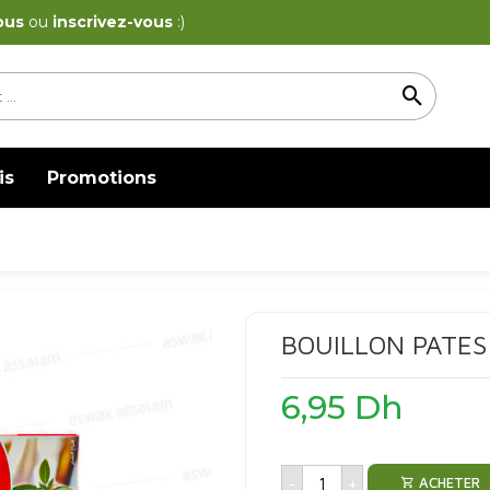
ous
ou
inscrivez-vous
:)
is
Promotions
BOUILLON PATES
6,95
Dh
-
+
ACHETER