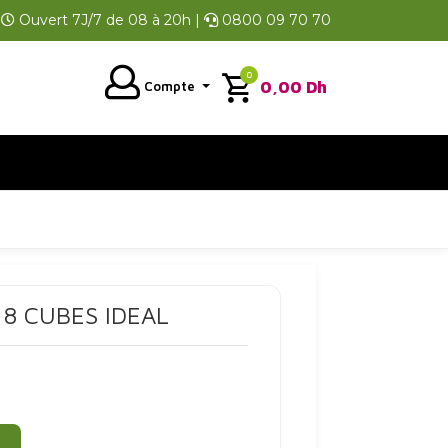
Ouvert 7J/7 de 08 à 20h |
0800 09 70 70
0
0,00
Dh
Compte
 8 CUBES IDEAL