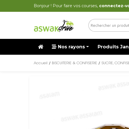
Bonjour ! Pour faire vos courses,
connectez-v
Nos rayons
Produits Jan
Accueil
/
BISCUITERIE & CONFISERIE
/
SUCRE, CONFIS