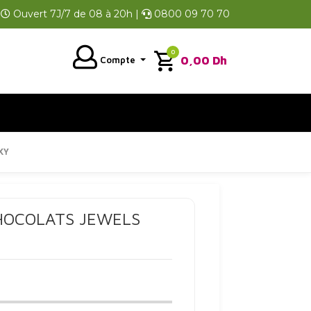
Ouvert 7J/7 de 08 à 20h |
0800 09 70 70
0
0,00
Dh
Compte
XY
HOCOLATS JEWELS