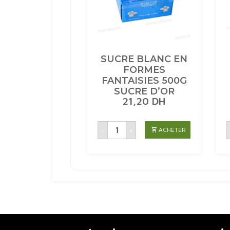
SUCRE BLANC EN
FORMES
FANTAISIES 500G
SUCRE D’OR
21,20
DH
quantité
-
+
ACHETER
de
SUCRE
BLANC
EN
FORMES
FANTAISIES
500G
SUCRE
D'OR