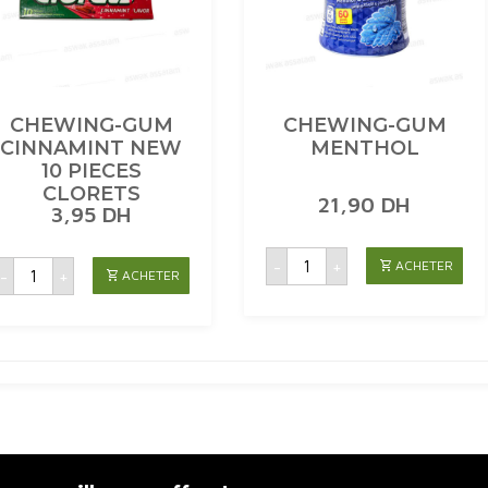
CHEWING-GUM
CHEWING-GUM
CINNAMINT NEW
MENTHOL
10 PIECES
CLORETS
21,90
DH
3,95
DH
quantité
quantité
-
+
ACHETER
de
-
+
ACHETER
de
CHEWING-
CHEWING-
GUM
GUM
MENTHOL
CINNAMINT
NEW
10
PIECES
CLORETS