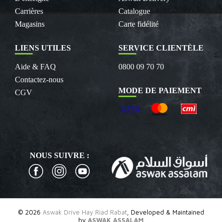
Carrières
Catalogue
Magasins
Carte fidélité
LIENS UTILES
SERVICE CLIENTÈLE
Aide & FAQ
0800 09 70 70
Contactez-nous
MODE DE PAIEMENT
CGV
NOUS SUIVRE :
© 2026
Aswak Drive Hay Riad Rabat
, Developed & Maintained
by
ASWAK ASSALAM