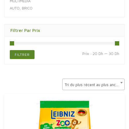
MULTIMÉDIA
AUTO, BRICO
Filtrer Par Prix
Prix
Prix
Prix :
20 Dh
—
30 Dh
FILTRER
min
max
Tri du plus récent au plus ancien