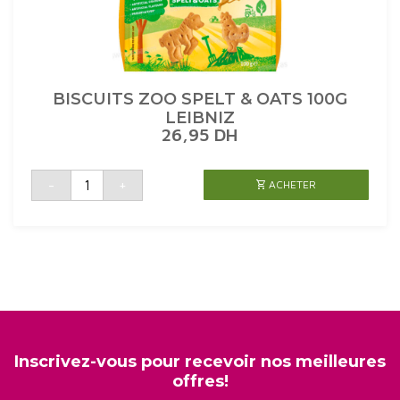
BISCUITS ZOO SPELT & OATS 100G
LEIBNIZ
26,95
DH
quantité
-
+
ACHETER
de
BISCUITS
ZOO
SPELT
&
OATS
100G
LEIBNIZ
Inscrivez-vous pour recevoir nos meilleures
offres!